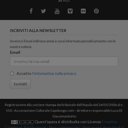
ISCRIVITI ALLA NEWSLETTER
inserisci il tuoi indirizzo emai e sarai informato periodicamente con le
nostre notizie.
Email
Accetto
l'informativa sulla privacy
Iscriviti
Registrazione alla sezione stampa del tribunale dell'Aquila del 26/01/2006 al n.
550 - Associazione Culturale Capoluogo.com - direttore responsabile Luca Di
Giacomantonio
Quest'opera è distribuita con Licenza
Creative
Commons Attribuzione - Non commerciale - Non opere derivate 4.0