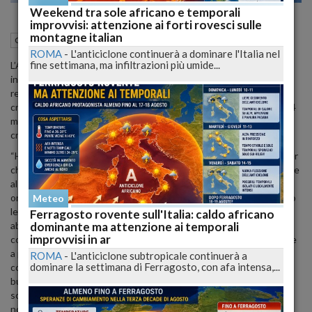
Weekend tra sole africano e temporali
improvvisi: attenzione ai forti rovesci sulle
montagne italian
21 Dicembre 2012
16:01
Cronaca
ROMA
-
L'anticiclone continuerà a dominare l'Italia nel
fine settimana, ma infiltrazioni più umide...
L’Assessore regionale alle Politiche agricole,
Mauro Febbo
ha
incontrato questa mattina il dott.
Bruno Presidente
, Presidente
regionale dell’Abi per sottolineare la necessità che gli Istituti di
credito regionali recepiscano l’accordo che prevede la proroga di 4
mesi (dalla scadenza prevista del 01/01/2013 al 30/04/2013) per il
credito agrario di conduzione.
“Ho incontrato il Presidente regionale dell’Abi – spiega Febbo - per
chiedergli di invitare tutti gli istituti di credito regionali a procedere
al rinnovo automatico delle cambiali agrarie senza ulteriori spese o
oneri a carico delle aziende agricole. Con questo accordo si creano
Meteo
le condizioni per dare un supporto concreto a migliaia di aziende
Ferragosto rovente sull'Italia: caldo africano
dominante ma attenzione ai temporali
abruzzesi, creando le condizioni migliori affinché possano lavorare
improvvisi in ar
con maggiore tranquillità. Gli operatori del comparto agricolo, oltre
a poter contare su un prezioso sostegno finanziario, eviteranno
ROMA
-
L'anticiclone subtropicale continuerà a
dominare la settimana di Ferragosto, con afa intensa,...
così di sprecare energie e risorse con formalità e obblighi
burocratici. E’ necessario – conclude Febbo – dare il massimo
sostegno alle nostre aziende e all’intero comparto agricolo che,
nonostante la difficile fase congiunturale che stiamo