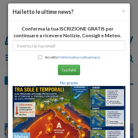
×
Hai letto le ultime news?
Conferma la tua ISCRIZIONE GRATIS per
continuare a ricevere Notizie, Consigli e Meteo.
Toggle navigation
Accetto
l'informativa sulla privacy
Iscriviti
Cronaca
No grazie
Febbo incontro l'Abi regionale: proroga del
credito agrario senza ulteriori costi
25
30
MILANO
Meteo