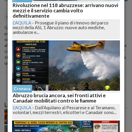
Rivoluzione nel 118 abruzzese: arrivano nuovi
mezzi e il servizio cambia volto
definitivamente
27 Settembre 2008
10:20
Cronaca
L'Aquila (AQ)
L'AQUILA
-
Prosegue il piano di rinnovo del parco
mezzi della ASL 1 Abruzzo: nuove auto mediche,
Gli impianti di riscaldamento nel territorio comunale dell'Aquila
ambulanze e...
potranno essere accesi in anticipo, a partire dal lunedi' 29
settembre. Lo ha deciso il sindaco Massimo Cialente, in seguito
all'approvazione della corrispondente delibera da parte della giunta
comunale. Il provvedimento - che avra' validita' fino al 5 ottobre - e'
stato adottato per via delle avverse condizioni meteorologiche, sia
quelle attuali che quelle previste nei prossimi giorni.
Cronaca
Abruzzo brucia ancora, sei fronti attivi e
Canadair mobilitati contro le fiamme
Le più lette
L'AQUILA
-
Dall’Aquilano al Pescarese e al Teramano,
Caldo record sull'Italia: il peggio deve ancora
volontari, mezzi terrestri, elicotteri e Canadair sono...
arrivare, poi una possibile svolta meteo
Incendio tra Lucoli e Roio, massima allerta: continua
il monitoraggio senza sosta delle autorità