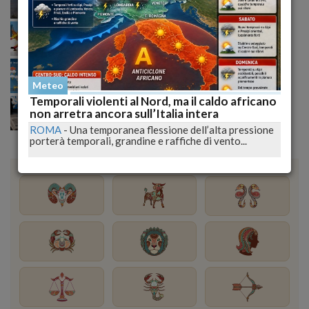
Incendi senza tregua nell’Aquilano: il fuoco
raggiunge Roio e cresce la preoccupazione generale
Meteo ribaltato nel weekend: nubifragi e grandine,
ecco dove colpirà l’Italia domenica
Meteo
Temporali violenti al Nord, ma il caldo africano
Trump alza la pressione sull’Iran: basi Usa nel mirino,
diplomazia ormai congelata
non arretra ancora sull’Italia intera
ROMA
-
Una temporanea flessione dell’alta pressione
porterà temporali, grandine e raffiche di vento...
Oroscopo del Giorno
powered by
OROSCOPO
ORE