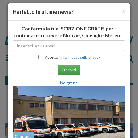
×
Hai letto le ultime news?
Conferma la tua ISCRIZIONE GRATIS per
continuare a ricevere Notizie, Consigli e Meteo.
Toggle navigation
Accetto
l'informativa sulla privacy
Iscriviti
Cronaca
No grazie
Freddo, a L'Aquila anticipata la data di
accensione delle caldaie
28
30
MILANO
Cronaca