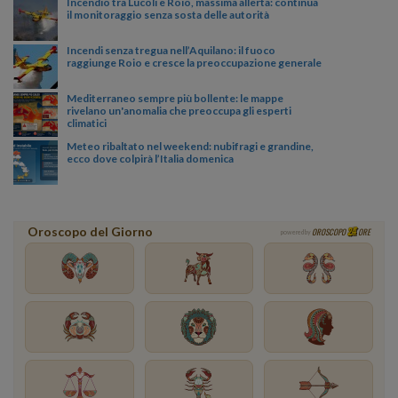
Incendio tra Lucoli e Roio, massima allerta: continua
il monitoraggio senza sosta delle autorità
Incendi senza tregua nell’Aquilano: il fuoco
raggiunge Roio e cresce la preoccupazione generale
Mediterraneo sempre più bollente: le mappe
rivelano un'anomalia che preoccupa gli esperti
climatici
Meteo ribaltato nel weekend: nubifragi e grandine,
ecco dove colpirà l’Italia domenica
Oroscopo del Giorno
OROSCOPO
ORE
powered by