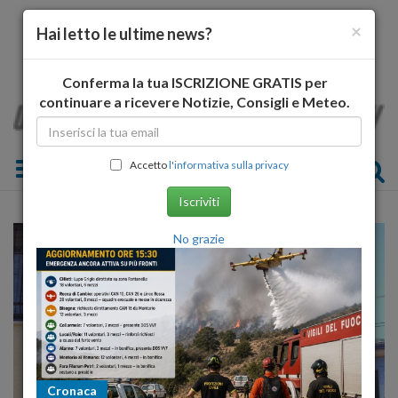
×
Hai letto le ultime news?
Conferma la tua ISCRIZIONE GRATIS per
continuare a ricevere Notizie, Consigli e Meteo.
Toggle navigation
Accetto
l'informativa sulla privacy
Iscriviti
No grazie
Cronaca