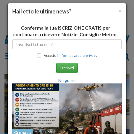
×
Hai letto le ultime news?
Conferma la tua ISCRIZIONE GRATIS per
continuare a ricevere Notizie, Consigli e Meteo.
Toggle navigation
Accetto
l'informativa sulla privacy
Iscriviti
No grazie
Cronaca