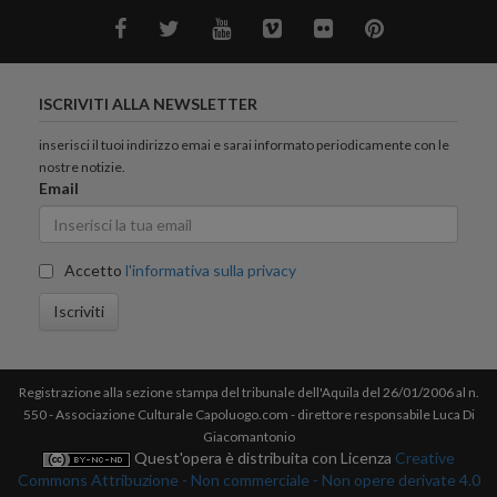
ISCRIVITI ALLA NEWSLETTER
inserisci il tuoi indirizzo emai e sarai informato periodicamente con le
nostre notizie.
Email
Accetto
l'informativa sulla privacy
Iscriviti
Registrazione alla sezione stampa del tribunale dell'Aquila del 26/01/2006 al n.
550 - Associazione Culturale Capoluogo.com - direttore responsabile Luca Di
Giacomantonio
Quest'opera è distribuita con Licenza
Creative
Commons Attribuzione - Non commerciale - Non opere derivate 4.0