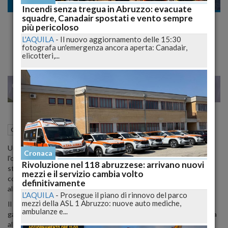
Cronaca
Incendi senza tregua in Abruzzo: evacuate
squadre, Canadair spostati e vento sempre
Grave Incidente a Roseto degli Abruzzi:
più pericoloso
19enne Motociclista in Prognosi Riservata
L'AQUILA
-
Il nuovo aggiornamento delle 15:30
fotografa un'emergenza ancora aperta: Canadair,
elicotteri,...
22
25
MILANO
23 Luglio 2024
18:44
Cronaca
Roseto degli Abruzzi (TE)
Un giovane di 19 anni è ricoverato in gravi condizioni presso
Cronaca
l'ospedale "Giuseppe Mazzini" di Teramo dopo un incidente
Rivoluzione nel 118 abruzzese: arrivano nuovi
stradale avvenuto a Roseto degli Abruzzi. L'incidente, che ha
mezzi e il servizio cambia volto
coinvolto una motocicletta e un'automobile, si è verificato intorno
definitivamente
alle 14 nella frazione di Voltarrosto lungo la Statale 150.
L'AQUILA
-
Prosegue il piano di rinnovo del parco
mezzi della ASL 1 Abruzzo: nuove auto mediche,
Il motociclista, che ha subito un politrauma e una frattura alla
ambulanze e...
gamba, è stato immediatamente soccorso e trasportato d'urgenza
all'ospedale di Teramo con un elicottero del 118. Attualmente, il