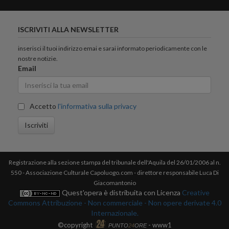
ISCRIVITI ALLA NEWSLETTER
inserisci il tuoi indirizzo emai e sarai informato periodicamente con le
nostre notizie.
Email
Accetto
l'informativa sulla privacy
Iscriviti
Registrazione alla sezione stampa del tribunale dell'Aquila del 26/01/2006 al n.
550 - Associazione Culturale Capoluogo.com - direttore responsabile Luca Di
Giacomantonio
Quest'opera è distribuita con Licenza
Creative
Commons Attribuzione - Non commerciale - Non opere derivate 4.0
Internazionale.
©copyright
- www1
PUNTO
24
ORE