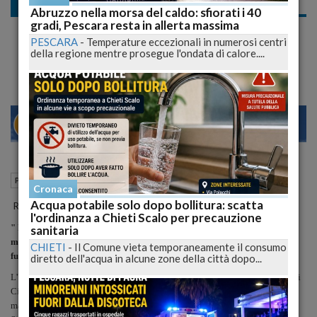
Politica
Abruzzo nella morsa del caldo: sfiorati i 40
gradi, Pescara resta in allerta massima
Gurdiacivica su assenteismo dirigenti e
PESCARA
-
Temperature eccezionali in numerosi centri
burocrazia
della regione mentre prosegue l'ondata di calore....
22
27
MILANO
06 Marzo 2009
10:55
Politica
Pescara (PE)
Cronaca
Acqua potabile solo dopo bollitura: scatta
Rende noto il comitato civico Guardiacivica:
l'ordinanza a Chieti Scalo per precauzione
" PUBBLICA AMMINISTRAZIONE: bisogna sempre distinguere tra i
sanitaria
malfunzionamenti della burocrazia e le responsabilità personali di
CHIETI
-
Il Comune vieta temporaneamente il consumo
funzionari, Dirigenti ed Amministratori Pubblici
diretto dell'acqua in alcune zone della città dopo...
L'Ufficio Legale di GUARDIACIVICA segnala che sono in aumento i casi di
Cittadini che chiedono come fare, e se sia il caso di farlo, per segnalare
malfunzionamenti di taluni uffici pubblici e, contestualmente, denunciare