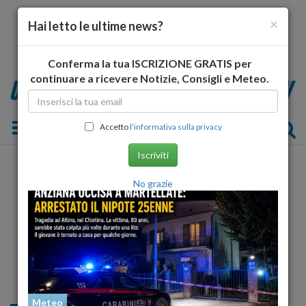
×
Hai letto le ultime news?
Conferma la tua ISCRIZIONE GRATIS per
continuare a ricevere Notizie, Consigli e Meteo.
Toggle navigation
Accetto
l'informativa sulla privacy
Iscriviti
No grazie
Meteo