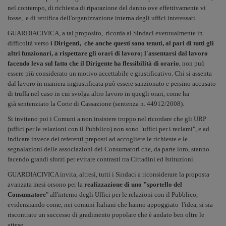
nel contempo, di richiesta di riparazione del danno ove effettivamente vi
fosse, e di rettifica dell'organizzazione interna degli uffici interessati.
GUARDIACIVICA, a tal proposito, ricorda ai Sindaci eventualmente in
difficoltà verso
i Dirigenti, che anche questi sono tenuti, al pari di tutti gli
altri funzionari, a rispettare gli orari di lavoro; l'assentarsi dal lavoro
facendo leva sul fatto che il Dirigente ha flessibilità di orario
, non può
essere più considerato un motivo accettabile e giustificativo. Chi si assenta
dal lavoro in maniera ingiustificata può essere sanzionato e persino accusato
di truffa nel caso in cui svolga altro lavoro in quegli orari, come ha
già sentenziato la Corte di Cassazione (sentenza n. 44912/2008).
Si invitano poi i Comuni a non insistere troppo nel ricordare che gli URP
(uffici per le relazioni con il Pubblico) non sono "uffici per i reclami", e ad
indicare invece dei referenti preposti ad accogliere le richieste e le
segnalazioni delle associazioni dei Consumatori che, da parte loro, stanno
facendo grandi sforzi per evitare contrasti tra Cittadini ed Istituzioni.
GUARDIACIVICA invita, altresì, tutti i Sindaci a riconsiderare la proposta
avanzata mesi orsono per la
realizzazione di uno "sportello del
Consumatore
" all'interno degli Uffici per le relazioni con il Pubblico,
evidenziando come, nei comuni Italiani che hanno appoggiato l'idea, si sia
riscontrato un successo di gradimento popolare che è andato ben oltre le
attese.