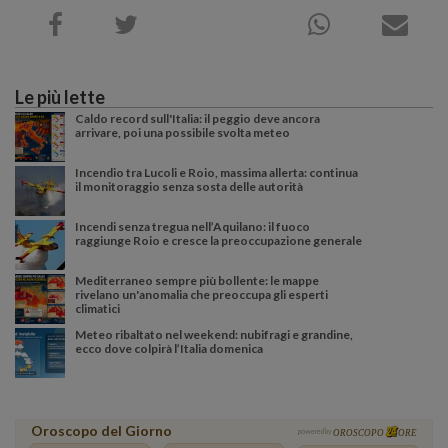
Le più lette
Caldo record sull'Italia: il peggio deve ancora
arrivare, poi una possibile svolta meteo
Incendio tra Lucoli e Roio, massima allerta: continua
il monitoraggio senza sosta delle autorità
Incendi senza tregua nell’Aquilano: il fuoco
raggiunge Roio e cresce la preoccupazione generale
Mediterraneo sempre più bollente: le mappe
rivelano un'anomalia che preoccupa gli esperti
climatici
Meteo ribaltato nel weekend: nubifragi e grandine,
ecco dove colpirà l’Italia domenica
Oroscopo del Giorno
powered by
OROSCOPO
ORE