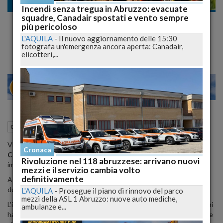
Cronaca nazionale
Incendi senza tregua in Abruzzo: evacuate
squadre, Canadair spostati e vento sempre
I Due Figli l'Attendono a Scuola, ma la
più pericoloso
Madre non Arriva, Stroncata da un Malore
L'AQUILA
-
Il nuovo aggiornamento delle 15:30
fotografa un'emergenza ancora aperta: Canadair,
elicotteri,...
23
28
MILANO
12 Febbraio 2015
10:11
Cronaca nazionale
VEDELAGO - Tragedia nel trevigiano dove una donna,
Lucia
Cronaca
Callegarin
, di appena 37 anni è morta in casa per un malore
Rivoluzione nel 118 abruzzese: arrivano nuovi
improvviso.
mezzi e il servizio cambia volto
definitivamente
A dare l'allarme al marito, Filippo, è stata la maestra di scuola dei
due figli della giovane madre di 7 e 10 anni.
L'AQUILA
-
Prosegue il piano di rinnovo del parco
mezzi della ASL 1 Abruzzo: nuove auto mediche,
L'insegnante non vedendo arrivare nessuno per prendere i bambini
ambulanze e...
ha avvisato il marito che non è riuscito a parlarle telefonicamente e