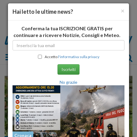
×
Hai letto le ultime news?
Conferma la tua ISCRIZIONE GRATIS per
continuare a ricevere Notizie, Consigli e Meteo.
Toggle navigation
Accetto
l'informativa sulla privacy
Iscriviti
No grazie
Cronaca