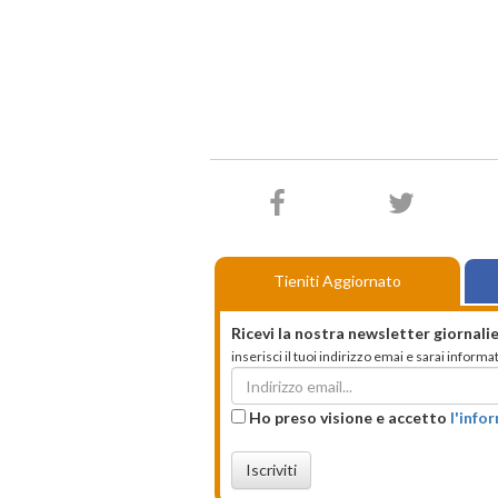
Tieniti Aggiornato
Ricevi la nostra newsletter giornalie
inserisci il tuoi indirizzo emai e sarai infor
Ho preso visione e accetto
l'info
Iscriviti