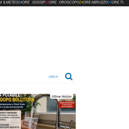
M
ILMETEO
24
ORE
GOSSIP
24
ORE
OROSCOPO
24
ORE
ABRUZZO
24
ORE.TV
Ultime Notizie