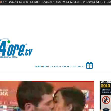
4
ORE
IRRIVERENTE.COM
OCCHIO
AL
LOOK
RECENSIONI.TV
CAPOLUOGO.CO