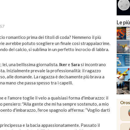
Le più
:57
cio romantico prima dei titoli di coda? Nemmeno il più
e avrebbe potuto scegliere un finale così strappalacrime.
do del calcio, si sublima in un perfetto incrocio di labbra.
 lei, una bellissima giornalista.
Iker
e
Sara
si incontrano
sta. Inizialmente prevale la professionalità: il ragazzo
so, alle domande. La ragazza è decisamente più brava a
na mano che passa spesso tra i capelli.
e e l'amore toglie il velo a qualsiasi forma d'imbarazzo: il
Oros
uo pensiero: "Alla gente che mi ha sempre sostenuto, a mio
moento d'imbarazzo, l'eroe spagnolo afferma: “Voglio darti
a principessa e la bacia appassionatamente. Passato il