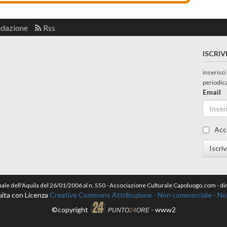
edazione
Rss
ISCRIV
inserisci
periodic
Email
Acc
Iscriv
nale dell'Aquila del 26/01/2006 al n. 550 - Associazione Culturale Capoluogo.com - 
ita con Licenza
Creative Commons Attribuzione - Non commerciale - Non 
©copyright
- www2
PUNTO
24
ORE