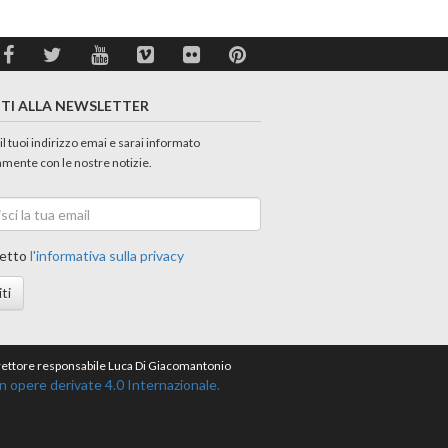
ITI ALLA NEWSLETTER
 il tuoi indirizzo emai e sarai informato
amente con le nostre notizie.
etto
l'informativa sulla privacy
iti
direttore responsabile Luca Di Giacomantonio
opere derivate 4.0 Internazionale.