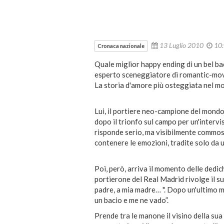
13 Luglio 2010
10
Cronaca nazionale
Quale miglior happy ending di un bel ba
esperto sceneggiatore di romantic-movi
La storia d'amore più osteggiata nel mon
Lui, il portiere neo-campione del mondo;
dopo il trionfo sul campo per un'intervi
risponde serio, ma visibilmente commos
contenere le emozioni, tradite solo da u
Poi, però, arriva il momento delle dedich
portierone del Real Madrid rivolge il s
padre, a mia madre… ". Dopo un'ultimo 
un bacio e me ne vado”.
Prende tra le manone il visino della su