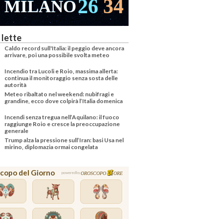
26
34
MILANO
VENEZ
 lette
Caldo record sull'Italia: il peggio deve ancora
arrivare, poi una possibile svolta meteo
Incendio tra Lucoli e Roio, massima allerta:
continua il monitoraggio senza sosta delle
autorità
Meteo ribaltato nel weekend: nubifragi e
grandine, ecco dove colpirà l’Italia domenica
Incendi senza tregua nell’Aquilano: il fuoco
raggiunge Roio e cresce la preoccupazione
generale
Trump alza la pressione sull’Iran: basi Usa nel
mirino, diplomazia ormai congelata
copo del Giorno
OROSCOPO
ORE
powered by