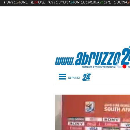
PUNTO
24
ORE
IL
24
ORE
TUTTOSPORT
24
ORE
ECONOMIA
24
ORE
CUCINA
2
Toggle navigation