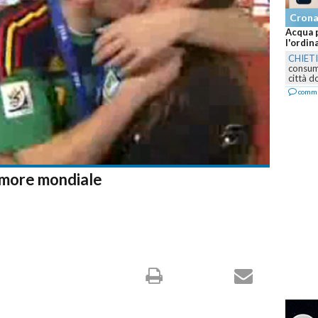
Crona
Acqua p
l'ordin
CHIETI
consumo
città d
comm
'amore mondiale