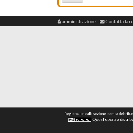
amministrazione
Contatta la r
Registrazione alla sezione stampa del tribu
Quest'opera è distribu