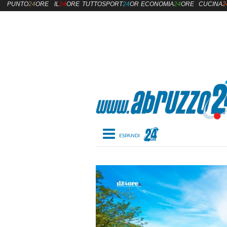
PUNTO
24
ORE
IL
24
ORE
TUTTOSPORT
24
ORE
ECONOMIA
24
ORE
CUCINA
2
Toggle navigation