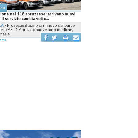
aca
ione nel 118 abruzzese: arrivano nuovi
 il servizio cambia volto...
LA
-
Prosegue il piano di rinnovo del parco
della ASL 1 Abruzzo: nuove auto mediche,
ze e...
enta