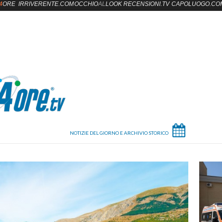
4
ORE
IRRIVERENTE.COM
OCCHIO
AL
LOOK
RECENSIONI.TV
CAPOLUOGO.CO