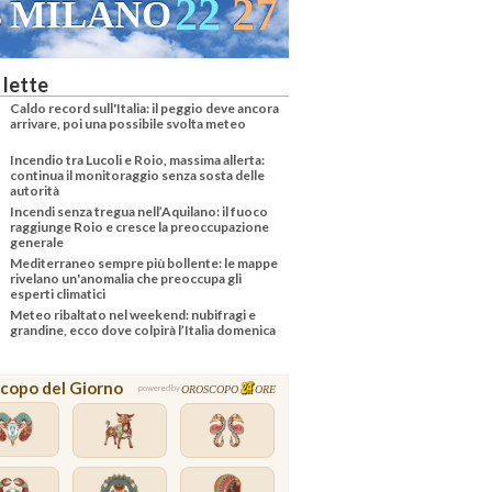
22
27
MILANO
 lette
Caldo record sull'Italia: il peggio deve ancora
arrivare, poi una possibile svolta meteo
Incendio tra Lucoli e Roio, massima allerta:
continua il monitoraggio senza sosta delle
autorità
Incendi senza tregua nell’Aquilano: il fuoco
raggiunge Roio e cresce la preoccupazione
generale
Mediterraneo sempre più bollente: le mappe
rivelano un'anomalia che preoccupa gli
esperti climatici
Meteo ribaltato nel weekend: nubifragi e
grandine, ecco dove colpirà l’Italia domenica
copo del Giorno
OROSCOPO
ORE
powered by