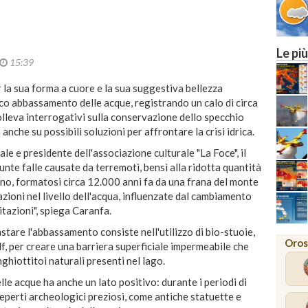
Le più
15:39
r la sua forma a cuore e la sua suggestiva bellezza
ico abbassamento delle acque, registrando un calo di circa
lleva interrogativi sulla conservazione dello specchio
 anche su possibili soluzioni per affrontare la crisi idrica.
e e presidente dell'associazione culturale "La Foce", il
nte falle causate da terremoti, bensì alla ridotta quantità
anno, formatosi circa 12.000 anni fa da una frana del monte
zioni nel livello dell'acqua, influenzate dal cambiamento
itazioni", spiega Caranfa.
tare l'abbassamento consiste nell'utilizzo di bio-stuoie,
Oros
olf, per creare una barriera superficiale impermeabile che
nghiottitoi naturali presenti nel lago.
delle acque ha anche un lato positivo: durante i periodi di
erti archeologici preziosi, come antiche statuette e