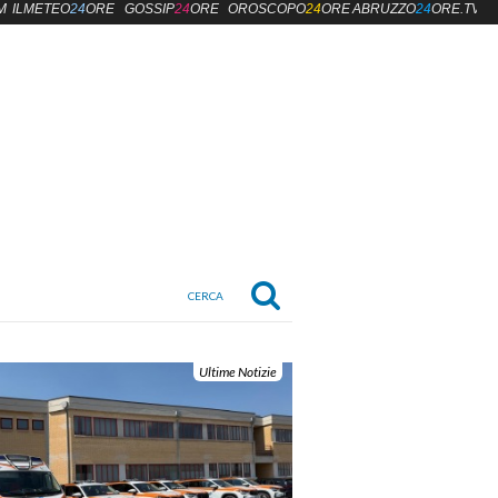
M
ILMETEO
24
ORE
GOSSIP
24
ORE
OROSCOPO
24
ORE
ABRUZZO
24
ORE.TV
Ultime Notizie