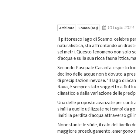
10 Luglio 2024
Ambiente
Scanno (AQ)
Il pittoresco lago di Scanno, celebre pe
naturalistica, sta affrontando un drast
sei metri. Questo fenomeno non solo so
d'acqua e sulla sua ricca fauna ittica, ma
Secondo Pasquale Caranfa, esperto local
declino delle acque non è dovuto a presu
di precipitazioni nevose. "Il lago di Sc
Rava, è sempre stato soggetto a fluttua
climatico e dalla variazione delle precip
Una delle proposte avanzate per contras
simili a quelle utilizzate nei campi da g
limiti la perdita d'acqua attraverso gli i
Nonostante le sfide, il calo del livello 
maggiore prosciugamento, emergono rep