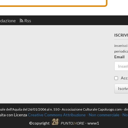
edazione
Rss
ISCRIV
inserisci
periodic
Email
Acc
Iscriv
nale dell'Aquila del 26/01/2006 al n. 550 - Associazione Culturale Capoluogo.com - 
ita con Licenza
Creative Commons Attribuzione - Non commerciale - Non 
©copyright
- www1
PUNTO
24
ORE