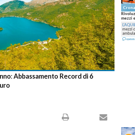
Cron
Rivoluz
mezzi e
L'AQUI
mezzi 
ambulan
comm
canno: Abbassamento Record di 6
turo