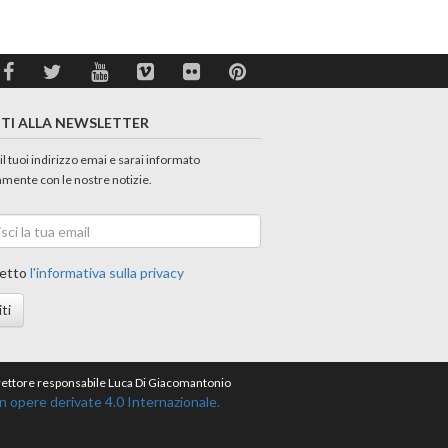
ITI ALLA NEWSLETTER
 il tuoi indirizzo emai e sarai informato
amente con le nostre notizie.
etto
l'informativa sulla privacy
iti
direttore responsabile Luca Di Giacomantonio
opere derivate 4.0 Internazionale.