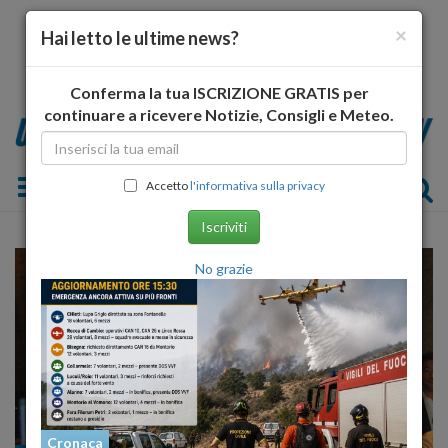
×
Hai letto le ultime news?
Conferma la tua ISCRIZIONE GRATIS per
continuare a ricevere Notizie, Consigli e Meteo.
Toggle navigation
Accetto
l'informativa sulla privacy
Iscriviti
No grazie
Cronaca