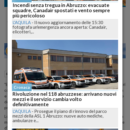
Regione
Incendi senza tregua in Abruzzo: evacuate
squadre, Canadair spostati e vento sempre
Il presidente Pagano nomina gli
più pericoloso
Ambasciatori d'Abruzzo nel mondo
L'AQUILA
-
Il nuovo aggiornamento delle 15:30
fotografa un'emergenza ancora aperta: Canadair,
elicotteri,...
27
29
MILANO
09 Agosto 2012
17:32
Regione
Pescara (PE)
"E' per me un grande onore conferire questi riconoscimenti a illustri
Cronaca
conterranei abruzzesi che hanno dato prestigio all'Abruzzo in Italia
Rivoluzione nel 118 abruzzese: arrivano nuovi
e nel mondo. Il loro talento, la loro creatività, sono la dimostrazione
mezzi e il servizio cambia volto
della grande capacità che hanno gli abruzzesi di portare avanti
definitivamente
progetti ambiziosi sfidando le difficoltà".
L'AQUILA
-
Prosegue il piano di rinnovo del parco
mezzi della ASL 1 Abruzzo: nuove auto mediche,
Lo ha detto il Presidente del Consiglio regionale Nazario Pagano, a
ambulanze e...
margine della cerimonia di conferimento del titolo di "Ambasciatore
d'Abruzzo nel Mondo", che si è svolta oggi a Lanciano.