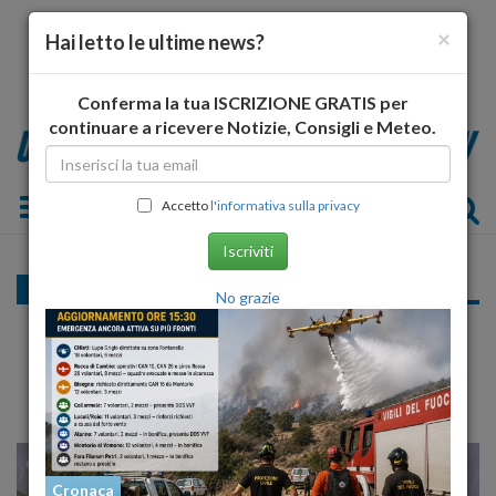
×
Hai letto le ultime news?
Conferma la tua ISCRIZIONE GRATIS per
continuare a ricevere Notizie, Consigli e Meteo.
Toggle navigation
Accetto
l'informativa sulla privacy
Iscriviti
Cronaca
No grazie
"Innamorati Edilizia" L'Aquila dopo 65 anni si
trasforma in Spa
26
35
MILANO
Cronaca