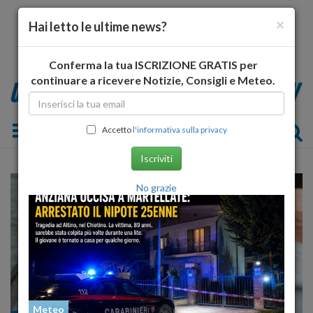
×
Hai letto le ultime news?
Conferma la tua ISCRIZIONE GRATIS per
continuare a ricevere Notizie, Consigli e Meteo.
Toggle navigation
Accetto
l'informativa sulla privacy
Iscriviti
No grazie
Meteo