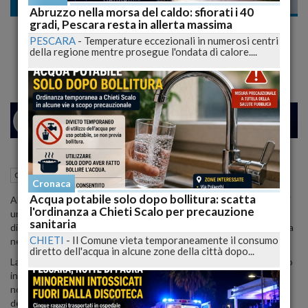
Cronaca dal mondo
Abruzzo nella morsa del caldo: sfiorati i 40
gradi, Pescara resta in allerta massima
Intrappolata nell'Auto che Affonda, il
PESCARA
-
Temperature eccezionali in numerosi centri
Poliziotto la Salva Così
della regione mentre prosegue l'ondata di calore....
24
27
MILANO
17 Febbraio 2015
16:32
Cronaca dal mondo
Cronaca
Acqua potabile solo dopo bollitura: scatta
AUCKLAND - Nella sfortunata coincidenza che l'ha vista vittima di
l'ordinanza a Chieti Scalo per precauzione
un pauroso incidente nel quale è finita in mare nei pressi del porto
sanitaria
di Waitemata, in Nuova Zelanda, alla fine ha avuto una gran fortuna
CHIETI
-
Il Comune vieta temporaneamente il consumo
nell'incontrare un poliziotto decisamente sveglio e preparato.
diretto dell'acqua in alcune zone della città dopo...
La donna alla guida aveva perso il controllo del mezzo che era finito
in mare, l'auto poco a poco stava affondando e lei presa dal panico
non è riuscita ad aprire le portiere, tenute serrate dalla pressione
dell'acqua.