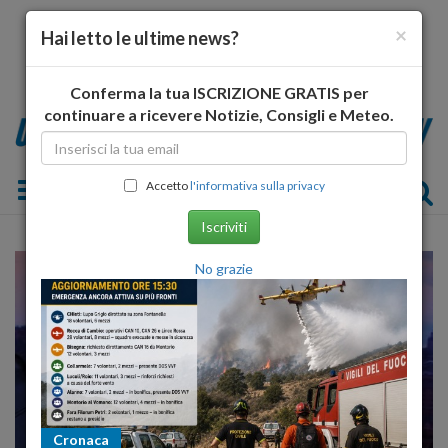
×
Hai letto le ultime news?
Conferma la tua ISCRIZIONE GRATIS per
continuare a ricevere Notizie, Consigli e Meteo.
Toggle navigation
Accetto
l'informativa sulla privacy
Iscriviti
No grazie
Cronaca