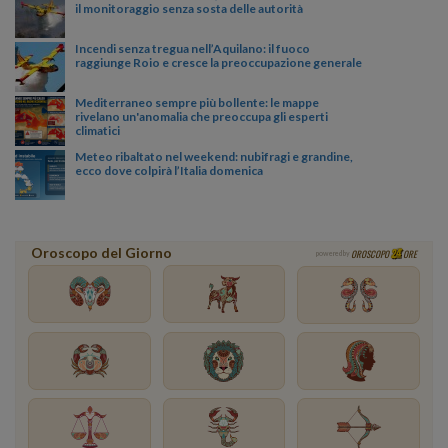
il monitoraggio senza sosta delle autorità
Incendi senza tregua nell’Aquilano: il fuoco
raggiunge Roio e cresce la preoccupazione generale
Mediterraneo sempre più bollente: le mappe
rivelano un'anomalia che preoccupa gli esperti
climatici
Meteo ribaltato nel weekend: nubifragi e grandine,
ecco dove colpirà l’Italia domenica
Oroscopo del Giorno
OROSCOPO
ORE
powered by