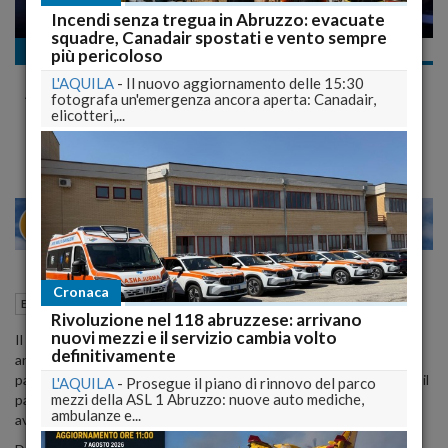
Incendi senza tregua in Abruzzo: evacuate
squadre, Canadair spostati e vento sempre
Eventi
più pericoloso
"Invito a Palazzo": la Carispaq mecenate dell'arte
L'AQUILA
-
Il nuovo aggiornamento delle 15:30
Aquilana
fotografa un'emergenza ancora aperta: Canadair,
Intervista a Vittorio Iannucci e Luca Marchetti
elicotteri,...
22
27
MILANO
Cronaca
11 Ottobre 2012
17:57
Eventi
L'Aquila (AQ)
Rivoluzione nel 118 abruzzese: arrivano
nuovi mezzi e il servizio cambia volto
Il 6 ottobre scorso la Carispaq ha preso parte alla manifestazione
definitivamente
artistica "Invito a Palazzo" esponendo a Roma 17 opere facenti
parte della propria collezione, a testimonianza dell'importanza che il
L'AQUILA
-
Prosegue il piano di rinnovo del parco
mezzi della ASL 1 Abruzzo: nuove auto mediche,
patrimonio culturale della città ha sempre avuto e continua ad
ambulanze e...
avere per l'istituto bancario aquilano.