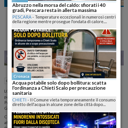
Cronaca dal mondo
Abruzzo nella morsa del caldo: sfiorati i 40
gradi, Pescara resta in allerta massima
Kate Middleton arriva il Royal Baby bis:
PESCARA
-
Temperature eccezionali in numerosi centri
ricovero di lusso a spese dei sudditi. "9200
della regione mentre prosegue l'ondata di calore....
euro a notte
28
29
MILANO
Cronaca
23 Aprile 2015
05:20
Cronaca dal mondo
Acqua potabile solo dopo bollitura: scatta
l'ordinanza a Chieti Scalo per precauzione
LONDRA - Non vada a spese la Corona Britannica per il secondo
sanitaria
parto della Duchessa di Cambridge Kate Middleton, sposa del
CHIETI
-
Il Comune vieta temporaneamente il consumo
Principe William Windsor è già madre del primogenito erede
diretto dell'acqua in alcune zone della città dopo...
George.
Come per il primo parto si affidano al St. Mary's Hospital ed
affittano l'intera ala privata per Kate Middleton alla modica cifra di