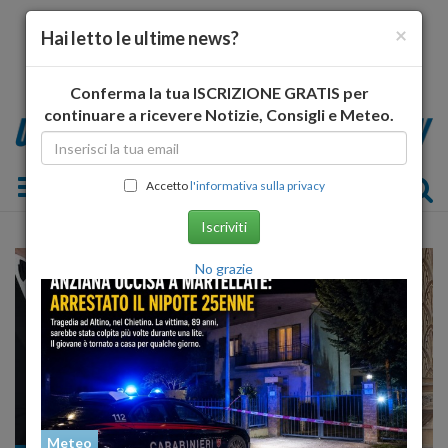
×
Hai letto le ultime news?
Conferma la tua ISCRIZIONE GRATIS per
continuare a ricevere Notizie, Consigli e Meteo.
Toggle navigation
Accetto
l'informativa sulla privacy
Iscriviti
No grazie
Meteo