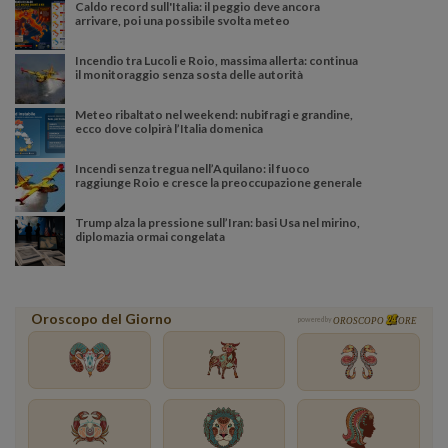
Caldo record sull'Italia: il peggio deve ancora
arrivare, poi una possibile svolta meteo
Incendio tra Lucoli e Roio, massima allerta: continua
il monitoraggio senza sosta delle autorità
Meteo ribaltato nel weekend: nubifragi e grandine,
ecco dove colpirà l’Italia domenica
Incendi senza tregua nell’Aquilano: il fuoco
raggiunge Roio e cresce la preoccupazione generale
Trump alza la pressione sull’Iran: basi Usa nel mirino,
diplomazia ormai congelata
Oroscopo del Giorno
powered by
OROSCOPO
ORE