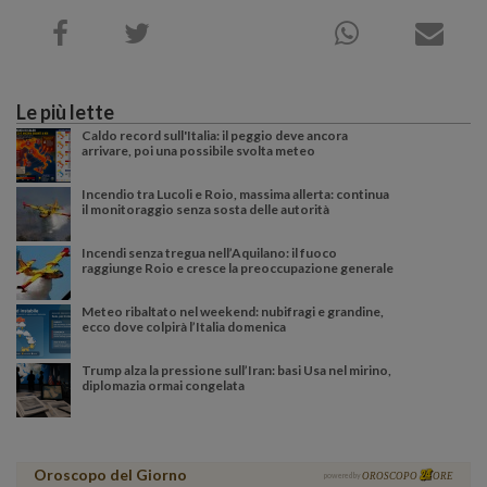
Le più lette
Caldo record sull'Italia: il peggio deve ancora
arrivare, poi una possibile svolta meteo
Incendio tra Lucoli e Roio, massima allerta: continua
il monitoraggio senza sosta delle autorità
Incendi senza tregua nell’Aquilano: il fuoco
raggiunge Roio e cresce la preoccupazione generale
Meteo ribaltato nel weekend: nubifragi e grandine,
ecco dove colpirà l’Italia domenica
Trump alza la pressione sull’Iran: basi Usa nel mirino,
diplomazia ormai congelata
Oroscopo del Giorno
powered by
OROSCOPO
ORE