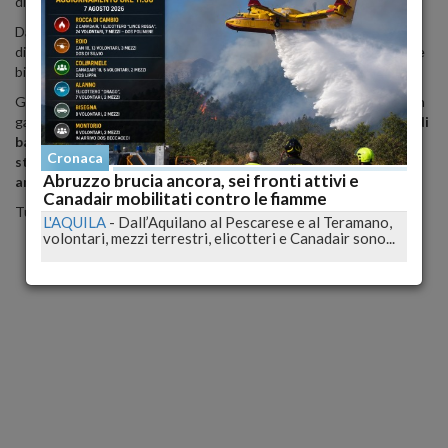
diffondere in tutto il mondo.
Da tempo infatti la prestante atleta solleva oggetti di vari pesi e
dimensioni con il suo organo sessuale, e poi posta i video delle sue
bizzare performance sul web.
Grazie a un dispositivo, formato da una pallina e una catena con un
gancio, Kim
ha alzato con il proprio organo sessuale un casco di
banane, delle ciambelle americane, una noce di cocco, la
Cronaca
statuetta degli Oscar, un grosso frutto indonesiano, una
Abruzzo brucia ancora, sei fronti attivi e
ametista, una tavola da surf... e tanto altro!
Canadair mobilitati contro le fiamme
Tutte le sue esibizioni sono visibili sul suo profilo Instagram.
L'AQUILA
-
Dall’Aquilano al Pescarese e al Teramano,
volontari, mezzi terrestri, elicotteri e Canadair sono...