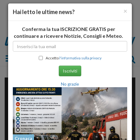
×
Hai letto le ultime news?
Conferma la tua ISCRIZIONE GRATIS per
continuare a ricevere Notizie, Consigli e Meteo.
Toggle navigation
Accetto
l'informativa sulla privacy
Iscriviti
No grazie
Cronaca