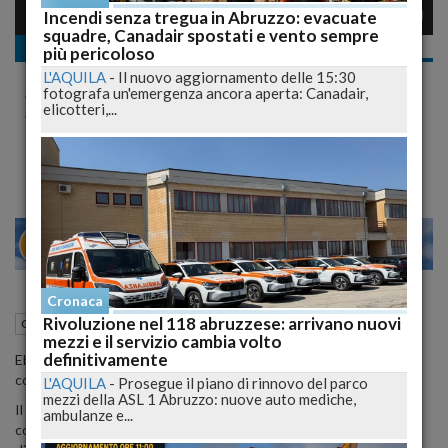
Incendi senza tregua in Abruzzo: evacuate
squadre, Canadair spostati e vento sempre
Cronaca dal mondo
più pericoloso
@KimAnami è La Campionessa Di
L'AQUILA
-
Il nuovo aggiornamento delle 15:30
#vaginalkungfu ..Estrosità O Follia?
fotografa un'emergenza ancora aperta: Canadair,
elicotteri,...
#thingsiliftwithmyvagina
Ecco Dieci ragioni per fare sollevamento pesi con la tua vagina
20
26
MILANO
Cronaca
Rivoluzione nel 118 abruzzese: arrivano nuovi
24 Febbraio 2015
13:44
Cronaca dal mondo
mezzi e il servizio cambia volto
definitivamente
Ebbene sì, la sexy "sportiva"
Kim Anami è in grado di
sollevare pesi
con il suo organo sessuale.
L'AQUILA
-
Prosegue il piano di rinnovo del parco
mezzi della ASL 1 Abruzzo: nuove auto mediche,
Il vaginal kung fu, è u
na “disciplina sportiva” al momento poco
ambulanze e...
conosciuta ma che la sex coach americana sta cercando di