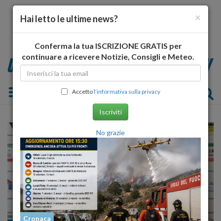
×
Hai letto le ultime news?
Conferma la tua ISCRIZIONE GRATIS per
continuare a ricevere Notizie, Consigli e Meteo.
Toggle navigation
Accetto
l'informativa sulla privacy
Iscriviti
No grazie
Cronaca