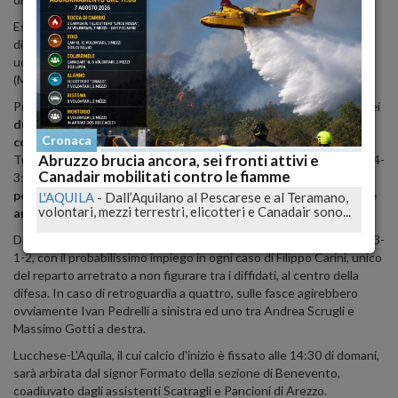
Essenziale, dunque, sarà dosare correttamente le forze a
disposizione, e prestare la massima attenzione nella scelta degli
uomini, anche alla luce dei sei diffidati per la gara di domani
(Maccarrone, Zaffagnini, Pomante, Djuric, Perpetuini e Corapi).
Proprio il gran numero di diffidati sembrerebbe essere alla base dei
dubbi di Zavettieri circa il modulo da adoperare nella gara
Cronaca
contro la Lucchese
, alquanto rivitalizzata rispetto all'andata.
Abruzzo brucia ancora, sei fronti attivi e
Tutt'altro che scontato stavolta, dunque, il ricorso al consueto 3-4-
Canadair mobilitati contro le fiamme
3: in particolare, da quanto trapela
il tecnico calabrese starebbe
pensando di adottare la difesa a quattro e, magari, rinunciare
L'AQUILA
-
Dall’Aquilano al Pescarese e al Teramano,
volontari, mezzi terrestri, elicotteri e Canadair sono...
anche al tridente offensivo
.
Da non escludere, dunque, un eventuale utilizzo del 4-3-3 o del 4-3-
1-2, con il probabilissimo impiego in ogni caso di Filippo Carini, unico
del reparto arretrato a non figurare tra i diffidati, al centro della
difesa. In caso di retroguardia a quattro, sulle fasce agirebbero
ovviamente Ivan Pedrelli a sinistra ed uno tra Andrea Scrugli e
Massimo Gotti a destra.
Lucchese-L'Aquila, il cui calcio d'inizio è fissato alle 14:30 di domani,
sarà arbirata dal signor Formato della sezione di Benevento,
coadiuvato dagli assistenti Scatragli e Pancioni di Arezzo.