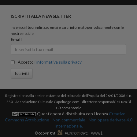
ISCRIVITI ALLA NEWSLETTER
inserisci il tuoi indirizzo emai e sarai informato periodicamente con le
nostre notizie.
Email
Accetto
l'informativa sulla privacy
Iscriviti
Registrazione alla sezione stampa del tribunale dell'Aquila del 26/01/2006 al n.
550 - Associazione Culturale Capoluogo.com - direttore responsabile Luca Di
Giacomantonio
Quest'opera è distribuita con Licenza
Creative
Commons Attribuzione - Non commerciale - Non opere derivate 4.0
Internazionale.
©copyright
- www1
PUNTO
24
ORE