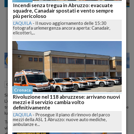
Cronaca nazionale
Incendi senza tregua in Abruzzo: evacuate
squadre, Canadair spostati e vento sempre
L'Aquila, dubbi di modulo per Zavettieri in
più pericoloso
vista della Lucchese
L'AQUILA
-
Il nuovo aggiornamento delle 15:30
fotografa un'emergenza ancora aperta: Canadair,
Probabili difesa a quattro e rinuncia al tridente d'attacco
elicotteri,...
27
29
MILANO
27 Febbraio 2015
12:53
Cronaca nazionale
L'Aquila (AQ)
Cronaca
Si apprestano ad iniziare na decina di giorni davvero di fuoco per
Rivoluzione nel 118 abruzzese: arrivano nuovi
L'Aquila di Nunzio Zavettieri, attesa domani dall'impegno in
mezzi e il servizio cambia volto
definitivamente
trasferta a Lucca, mercoledì prossimo dal recupero col Pontedera e
lunedì 9 nel posticipo serale contro la Reggiana.
L'AQUILA
-
Prosegue il piano di rinnovo del parco
mezzi della ASL 1 Abruzzo: nuove auto mediche,
Tre impegni ravvicinati che i rossoblù sono di fatto chiamati a
ambulanze e...
vincere, al fine di rimettersi in scia, se non per la promozione
diretta, perlomeno per un posto nei prossimi play-off.