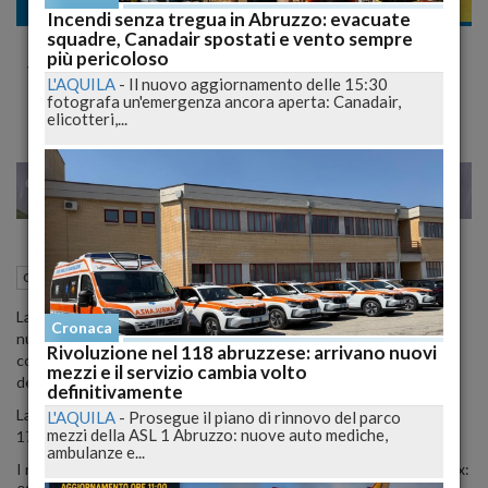
Cronaca
Incendi senza tregua in Abruzzo: evacuate
squadre, Canadair spostati e vento sempre
L'Aquila, la Siae cambia sede. i nuovi locali in
più pericoloso
Viale della Croce Rossa
L'AQUILA
-
Il nuovo aggiornamento delle 15:30
fotografa un'emergenza ancora aperta: Canadair,
elicotteri,...
23
25
MILANO
02 Ottobre 2012
13:14
Cronaca
L'Aquila (AQ)
La SIAE - Società Italiana degli Autori ed Editori - per opera del
Cronaca
nuovo mandatario per il territorio aquilano Avv.
Andrea Tatafiore
,
Rivoluzione nel 118 abruzzese: arrivano nuovi
comunica che la nuova sede dell’agenzia SIAE è ubicata in Viale
mezzi e il servizio cambia volto
della Croce Rossa n. 34, presso il parcheggio della LEIPECA.
definitivamente
La sede sarà aperta il martedì e il giovedì dalle ore 14.30 alle ore
L'AQUILA
-
Prosegue il piano di rinnovo del parco
mezzi della ASL 1 Abruzzo: nuove auto mediche,
17.30, ed il mercoledì e il venerdì dalle ore 9.30 alle 12.30.
ambulanze e...
I recapiti della nuova agenzia sono i seguenti : tel: 0862 62308; fax: