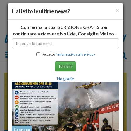
×
Hai letto le ultime news?
Conferma la tua ISCRIZIONE GRATIS per
continuare a ricevere Notizie, Consigli e Meteo.
Toggle navigation
Accetto
l'informativa sulla privacy
Iscriviti
No grazie
Cronaca