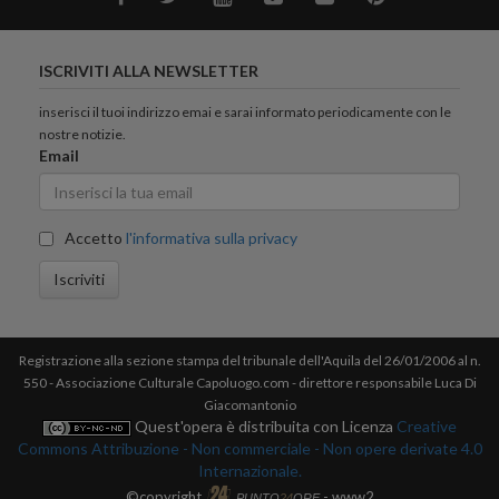
ISCRIVITI ALLA NEWSLETTER
inserisci il tuoi indirizzo emai e sarai informato periodicamente con le
nostre notizie.
Email
Accetto
l'informativa sulla privacy
Iscriviti
Registrazione alla sezione stampa del tribunale dell'Aquila del 26/01/2006 al n.
550 - Associazione Culturale Capoluogo.com - direttore responsabile Luca Di
Giacomantonio
Quest'opera è distribuita con Licenza
Creative
Commons Attribuzione - Non commerciale - Non opere derivate 4.0
Internazionale.
©copyright
- www2
PUNTO
24
ORE