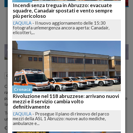
Cronaca nazionale
Incendi senza tregua in Abruzzo: evacuate
squadre, Canadair spostati e vento sempre
L'Aquila, ufficiale. Archimede Graziani
più pericoloso
esonerato, torna Maurizio Ianni
L'AQUILA
-
Il nuovo aggiornamento delle 15:30
fotografa un'emergenza ancora aperta: Canadair,
elicotteri,...
22
23
MILANO
23 Ottobre 2012
09:42
Cronaca nazionale
L'Aquila (AQ)
Come anticipato da Abruzzo24ore.tv ieri sera, si è concluso il
Cronaca
rapporto tra L'Aquila calcio e l'allenatore Archimede Graziani. Sulla
Rivoluzione nel 118 abruzzese: arrivano nuovi
panchina rossoblù adesso siederà, nuovamente, l'aquilano Maurizio
mezzi e il servizio cambia volto
Ianni.
definitivamente
Tutto come anticipato da noi, di seguito il comunicato stampa
L'AQUILA
-
Prosegue il piano di rinnovo del parco
mezzi della ASL 1 Abruzzo: nuove auto mediche,
ufficiale:
ambulanze e...
COMUNICATO STAMPA