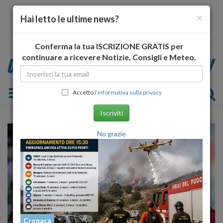
×
Hai letto le ultime news?
Conferma la tua ISCRIZIONE GRATIS per
continuare a ricevere Notizie, Consigli e Meteo.
Toggle navigation
Accetto
l'informativa sulla privacy
Iscriviti
No grazie
Cronaca