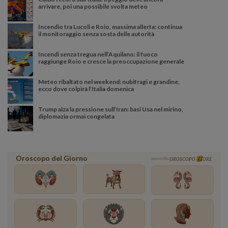
arrivare, poi una possibile svolta meteo
Incendio tra Lucoli e Roio, massima allerta: continua
il monitoraggio senza sosta delle autorità
Incendi senza tregua nell’Aquilano: il fuoco
raggiunge Roio e cresce la preoccupazione generale
Meteo ribaltato nel weekend: nubifragi e grandine,
ecco dove colpirà l’Italia domenica
Trump alza la pressione sull’Iran: basi Usa nel mirino,
diplomazia ormai congelata
Oroscopo del Giorno
powered by
OROSCOPO
ORE