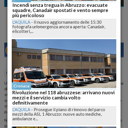
Cronaca
Incendi senza tregua in Abruzzo: evacuate
squadre, Canadair spostati e vento sempre
L'Ex Segregata e Violentata: Cuoco
più pericoloso
Condannato a 8 Anni, Cronaca di un Incubo
L'AQUILA
-
Il nuovo aggiornamento delle 15:30
fotografa un'emergenza ancora aperta: Canadair,
elicotteri,...
23
28
MILANO
06 Maggio 2024
14:27
Cronaca
Teramo (TE)
Un terribile caso di violenza e sequestro ha portato a una condanna
Cronaca
di 8 anni per un cuoco teramano. La vittima, la sua ex compagna, è
Rivoluzione nel 118 abruzzese: arrivano nuovi
stata bloccata per strada mentre cercava di scappare, costretta a
mezzi e il servizio cambia volto
salire in auto e poi segregata in casa per un'intera mattinata. Qui è
definitivamente
stata soggetta a maltrattamenti e violenze fisiche e sessuali da
L'AQUILA
-
Prosegue il piano di rinnovo del parco
parte dell'uomo che affermava di amarla.
mezzi della ASL 1 Abruzzo: nuove auto mediche,
ambulanze e...
Non è stata la prima volta che l'uomo ha agito in modo violento: già
in un episodio precedente, ha accusato la donna di avergli