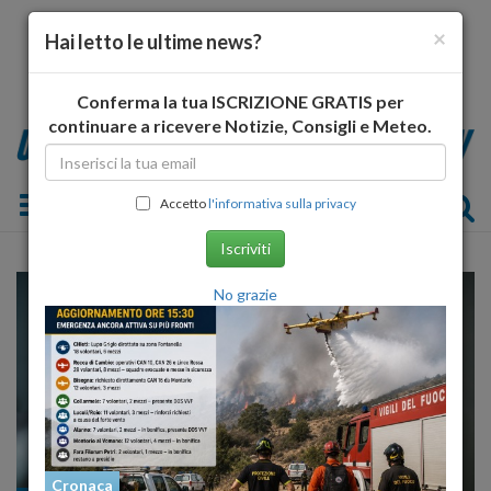
×
Hai letto le ultime news?
Conferma la tua ISCRIZIONE GRATIS per
continuare a ricevere Notizie, Consigli e Meteo.
Toggle navigation
Accetto
l'informativa sulla privacy
Iscriviti
No grazie
Cronaca