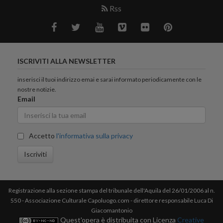
Rss
ISCRIVITI ALLA NEWSLETTER
inserisci il tuoi indirizzo emai e sarai informato periodicamente con le
nostre notizie.
Email
Accetto
l'informativa sulla privacy
Iscriviti
Registrazione alla sezione stampa del tribunale dell'Aquila del 26/01/2006 al n.
550 - Associazione Culturale Capoluogo.com - direttore responsabile Luca Di
Giacomantonio
Quest'opera è distribuita con Licenza
Creative