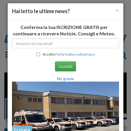
×
Hai letto le ultime news?
Conferma la tua ISCRIZIONE GRATIS per
continuare a ricevere Notizie, Consigli e Meteo.
Toggle navigation
Accetto
l'informativa sulla privacy
Iscriviti
No grazie
Cronaca