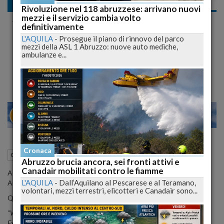
Cronaca nazionale
Rivoluzione nel 118 abruzzese: arrivano nuovi
mezzi e il servizio cambia volto
#Lega: #Anonymous Attacca La Pagina Fb
definitivamente
Di #Salvini Che Risponde "Conigli,
L'AQUILA
-
Prosegue il piano di rinnovo del parco
mezzi della ASL 1 Abruzzo: nuove auto mediche,
Dedicatevi All'Isis"
ambulanze e...
Il segretario del Carroccio: "E' un attacco alla democrazia"
28
30
O
VENEZIA
Cronaca
28 Dicembre 2015
11:53
Cronaca nazionale
Abruzzo brucia ancora, sei fronti attivi e
Canadair mobilitati contro le fiamme
Attacco hacker stasera alla pagina di Matteo Salvini da parte di
L'AQUILA
-
Dall’Aquilano al Pescarese e al Teramano,
Anonymous Italia.
volontari, mezzi terrestri, elicotteri e Canadair sono...
Questo il messaggio postato insieme con la foto solita:
"We are Anonymous We are legion We do not forgive We do not forget
Expect us"