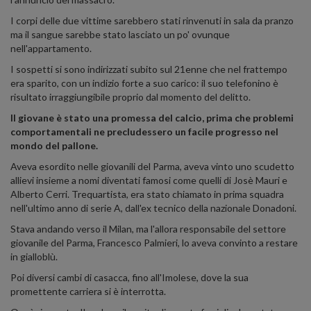
I corpi delle due vittime sarebbero stati rinvenuti in sala da pranzo
ma il sangue sarebbe stato lasciato un po' ovunque
nell'appartamento.
I sospetti si sono indirizzati subito sul 21enne che nel frattempo
era sparito, con un indizio forte a suo carico: il suo telefonino è
risultato irraggiungibile proprio dal momento del delitto.
Il giovane è stato una promessa del calcio, prima che problemi
comportamentali ne precludessero un facile progresso nel
mondo del pallone.
Aveva esordito nelle giovanili del Parma, aveva vinto uno scudetto
allievi insieme a nomi diventati famosi come quelli di Josè Mauri e
Alberto Cerri. Trequartista, era stato chiamato in prima squadra
nell'ultimo anno di serie A, dall'ex tecnico della nazionale Donadoni.
Stava andando verso il Milan, ma l'allora responsabile del settore
giovanile del Parma, Francesco Palmieri, lo aveva convinto a restare
in gialloblù.
Poi diversi cambi di casacca, fino all'Imolese, dove la sua
promettente carriera si è interrotta.