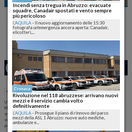
Cronaca nazionale
Incendi senza tregua in Abruzzo: evacuate
squadre, Canadair spostati e vento sempre
Madre e figlia uccise a Parma, ricercato
più pericoloso
figlio della donna. Sospetti su promessa del
L'AQUILA
-
Il nuovo aggiornamento delle 15:30
fotografa un'emergenza ancora aperta: Canadair,
Parma Fc
elicotteri,...
Dramma in una famiglia di origine ghanese
24
26
VENEZIA
Cronaca
12 Luglio 2017
09:08
Cronaca nazionale
Parma (PR)
Rivoluzione nel 118 abruzzese: arrivano nuovi
mezzi e il servizio cambia volto
Una donna di 45 e la figlia di 11 anni, Nfum Patience e la piccola
definitivamente
Magdalene Nyantakyi, origini ghanesi ma da anni residenti in Italia,
L'AQUILA
-
Prosegue il piano di rinnovo del parco
sono state trovate uccise, massacrate con una violenza indicibile,
mezzi della ASL 1 Abruzzo: nuove auto mediche,
verso le 21 nel loro appartamento in via San Leonardo, nella prima
ambulanze e...
periferia di Parma.