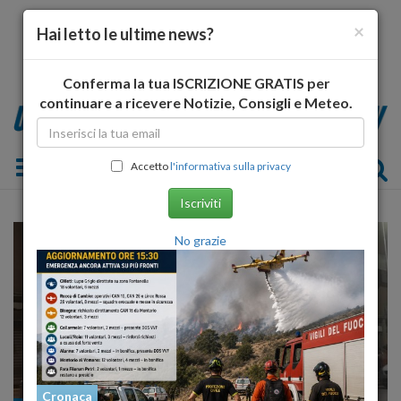
×
Hai letto le ultime news?
Conferma la tua ISCRIZIONE GRATIS per
continuare a ricevere Notizie, Consigli e Meteo.
Toggle navigation
Accetto
l'informativa sulla privacy
Iscriviti
No grazie
Cronaca