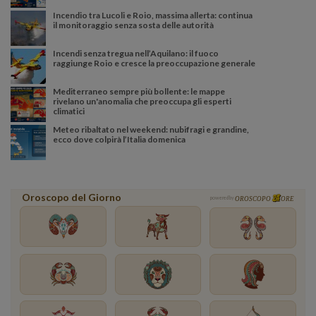
Incendio tra Lucoli e Roio, massima allerta: continua
il monitoraggio senza sosta delle autorità
Incendi senza tregua nell’Aquilano: il fuoco
raggiunge Roio e cresce la preoccupazione generale
Mediterraneo sempre più bollente: le mappe
rivelano un'anomalia che preoccupa gli esperti
climatici
Meteo ribaltato nel weekend: nubifragi e grandine,
ecco dove colpirà l’Italia domenica
Oroscopo del Giorno
powered by
OROSCOPO
ORE