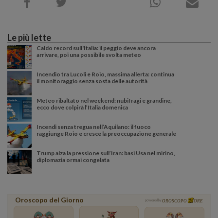
Le più lette
Caldo record sull'Italia: il peggio deve ancora
arrivare, poi una possibile svolta meteo
Incendio tra Lucoli e Roio, massima allerta: continua
il monitoraggio senza sosta delle autorità
Meteo ribaltato nel weekend: nubifragi e grandine,
ecco dove colpirà l’Italia domenica
Incendi senza tregua nell’Aquilano: il fuoco
raggiunge Roio e cresce la preoccupazione generale
Trump alza la pressione sull’Iran: basi Usa nel mirino,
diplomazia ormai congelata
Oroscopo del Giorno
powered by
OROSCOPO
ORE