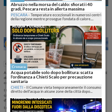
Cronaca
Abruzzo nella morsa del caldo: sfiorati i 40
gradi, Pescara resta in allerta massima
Martinsicuro, svaligiata abitazione, tre rom
PESCARA
-
Temperature eccezionali in numerosi centri
inseguiti ed arrestati
della regione mentre prosegue l'ondata di calore....
24
28
MILANO
29 Giugno 2015
22:14
Cronaca
Teramo (TE)
Cronaca
Acqua potabile solo dopo bollitura: scatta
Arrestati tre rom, senza fissa dimora provenienti dal campo nomadi
l'ordinanza a Chieti Scalo per precauzione
di Roma, due dei quali minorenni, per furto in abitazione in
sanitaria
concorso.
CHIETI
-
Il Comune vieta temporaneamente il consumo
I tre sono stati bloccati dopo un inseguimento da parte dei
diretto dell'acqua in alcune zone della città dopo...
carabinieri di Martinsicuro (Teramo) e della stazione di Porto
d'Ascoli di San Benedetto del Tronto (Ascoli Piceno).
I rom avevano messo a segno un furto in abitazione in via Como,