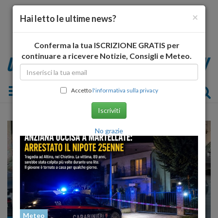
×
Hai letto le ultime news?
Conferma la tua ISCRIZIONE GRATIS per
continuare a ricevere Notizie, Consigli e Meteo.
Toggle navigation
Accetto
l'informativa sulla privacy
Iscriviti
No grazie
Meteo