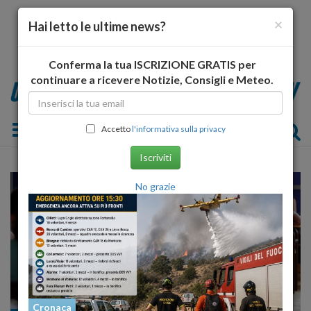
×
Hai letto le ultime news?
Conferma la tua ISCRIZIONE GRATIS per
continuare a ricevere Notizie, Consigli e Meteo.
Toggle navigation
Accetto
l'informativa sulla privacy
Iscriviti
No grazie
Cronaca