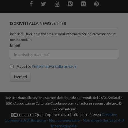
ISCRIVITI ALLA NEWSLETTER
inserisci il tuoi indirizzo emai e sarai informato periodicamente con le
nostre notizie.
Email
Accetto
l'informativa sulla privacy
Iscriviti
Registrazione alla sezione stampa del tribunale dell'Aquila del 26/01/2006 al n.
550 - Associazione Culturale Capoluogo.com - direttore responsabile Luca Di
Giacomantonio
Quest'opera è distribuita con Licenza
Creative
Commons Attribuzione - Non commerciale - Non opere derivate 4.0
Internazionale.