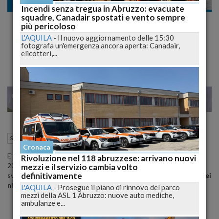
Scuola e Università
Incendi senza tregua in Abruzzo: evacuate
squadre, Canadair spostati e vento sempre
Maturità, prova d'italiano:
più pericoloso
Resistenza,Calvino, Malala e le sfide del XXI
L'AQUILA
-
Il nuovo aggiornamento delle 15:30
fotografa un'emergenza ancora aperta: Canadair,
secolo
elicotteri,...
22
25
MILANO
17 Giugno 2015
09:12
Scuola e Università
Cronaca
E' suonata la campanella per la prima prova degli esami di maturità
Rivoluzione nel 118 abruzzese: arrivano nuovi
2015, gli studenti , oltre 500mila, hanno sei ore di tempo per
mezzi e il servizio cambia volto
definitivamente
sviluppare il tema che ha tra le tracce la
Resistenza,
Il sentiero dei
nidi di ragno (Calvino
) ,
Malala
e le
sfide del XXI secolo
L'AQUILA
-
Prosegue il piano di rinnovo del parco
mezzi della ASL 1 Abruzzo: nuove auto mediche,
ambulanze e...