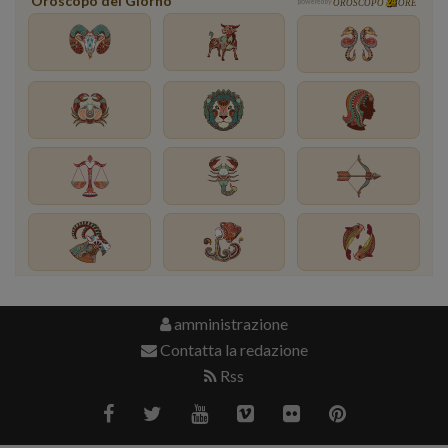
Oroscopo del Giorno
powered by
OROSCOPO
ORE
amministrazione
Contatta la redazione
Rss