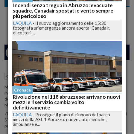
Cronaca nazionale
Incendi senza tregua in Abruzzo: evacuate
squadre, Canadair spostati e vento sempre
Mentana e la moglie non divorziano, lei non
più pericoloso
potrebbe mai vivere senza di lui!
L'AQUILA
-
Il nuovo aggiornamento delle 15:30
fotografa un'emergenza ancora aperta: Canadair,
elicotteri,...
25
31
MILANO
15 Gennaio 2013
15:59
Cronaca nazionale
Michela Rocco di Torrepadula continua ad utilizzare twitter per
Cronaca
informare stampa e fan dello stato dell'arte del suo matrimonio e
Rivoluzione nel 118 abruzzese: arrivano nuovi
dopo aver accusato per tutte le feste natalizie suo marito Enrico
mezzi e il servizio cambia volto
Mentana
di preferire il poker e gli amici
lo perdona e dice:
definitivamente
«Tanto sono già stata accusata di dare le notizie via
Twitter
. NON
L'AQUILA
-
Prosegue il piano di rinnovo del parco
mezzi della ASL 1 Abruzzo: nuove auto mediche,
STIAMO affatto DIVORZIANDO! Non potrei mai vivere senza il
ambulanze e...
papà di G. E V.:)».