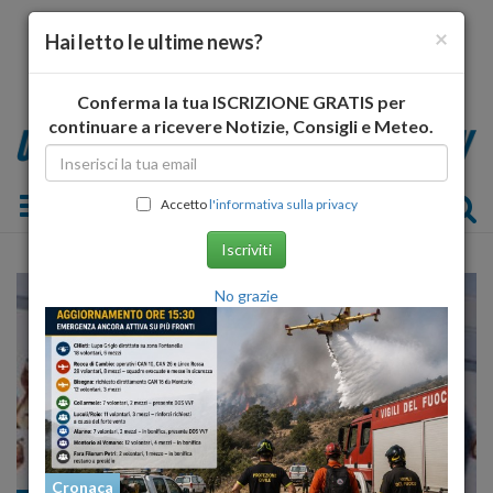
×
Hai letto le ultime news?
Conferma la tua ISCRIZIONE GRATIS per
continuare a ricevere Notizie, Consigli e Meteo.
Toggle navigation
Accetto
l'informativa sulla privacy
Iscriviti
No grazie
Cronaca