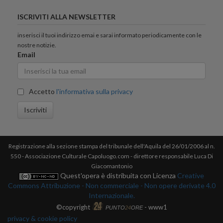
ISCRIVITI ALLA NEWSLETTER
inserisci il tuoi indirizzo emai e sarai informato periodicamente con le
nostre notizie.
Email
Accetto
l'informativa sulla privacy
Iscriviti
Registrazione alla sezione stampa del tribunale dell'Aquila del 26/01/2006 al n.
550 - Associazione Culturale Capoluogo.com - direttore responsabile Luca Di
Giacomantonio
Quest'opera è distribuita con Licenza
Creative
Commons Attribuzione - Non commerciale - Non opere derivate 4.0
Internazionale.
©copyright
- www1
PUNTO
24
ORE
privacy & cookie policy