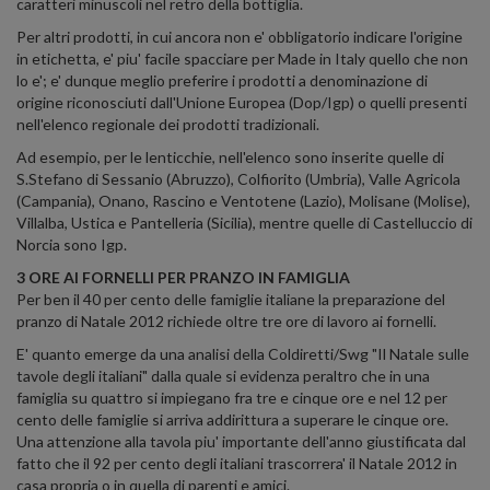
caratteri minuscoli nel retro della bottiglia.
Per altri prodotti, in cui ancora non e' obbligatorio indicare l'origine
in etichetta, e' piu' facile spacciare per Made in Italy quello che non
lo e'; e' dunque meglio preferire i prodotti a denominazione di
origine riconosciuti dall'Unione Europea (Dop/Igp) o quelli presenti
nell'elenco regionale dei prodotti tradizionali.
Ad esempio, per le lenticchie, nell'elenco sono inserite quelle di
S.Stefano di Sessanio (Abruzzo), Colfiorito (Umbria), Valle Agricola
(Campania), Onano, Rascino e Ventotene (Lazio), Molisane (Molise),
Villalba, Ustica e Pantelleria (Sicilia), mentre quelle di Castelluccio di
Norcia sono Igp.
3 ORE AI FORNELLI PER PRANZO IN FAMIGLIA
Per ben il 40 per cento delle famiglie italiane la preparazione del
pranzo di Natale 2012 richiede oltre tre ore di lavoro ai fornelli.
E' quanto emerge da una analisi della Coldiretti/Swg "Il Natale sulle
tavole degli italiani" dalla quale si evidenza peraltro che in una
famiglia su quattro si impiegano fra tre e cinque ore e nel 12 per
cento delle famiglie si arriva addirittura a superare le cinque ore.
Una attenzione alla tavola piu' importante dell'anno giustificata dal
fatto che il 92 per cento degli italiani trascorrera' il Natale 2012 in
casa propria o in quella di parenti e amici.