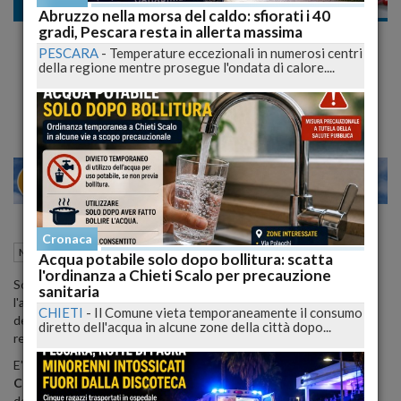
Nazionali
Abruzzo nella morsa del caldo: sfiorati i 40
gradi, Pescara resta in allerta massima
Natale: Coldiretti, sotto l'albero 5,5 milioni
PESCARA
-
Temperature eccezionali in numerosi centri
di cesti gastronomici
della regione mentre prosegue l'ondata di calore....
Tre ore ai fornelli in famiglia ed una spesa da 4,3 miliardi
28
30
VENEZIA
Cronaca
19 Dicembre 2012
12:06
Nazionali
Acqua potabile solo dopo bollitura: scatta
l'ordinanza a Chieti Scalo per precauzione
Sono oltre 5,5 milioni gli italiani che sognano di trovare sotto
sanitaria
l'albero il tradizionale cesto natalizio con i prodotti
CHIETI
-
Il Comune vieta temporaneamente il consumo
dell'enogastronomia, che cresce nei consensi e si afferma come il
diretto dell'acqua in alcune zone della città dopo...
regalo meno riciclato nel tempo della crisi.
E' quanto emerge dalla
presentazione dell'analisi della
Coldiretti/Swg "Il Natale sulle tavole degli italiani"
nel corso
della quale e' stata allestita la piu' vasta esposizione dei