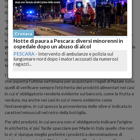
caratteristici cesti di prodotti tipici di Natale delle diverse regioni
italiane per tutte le tasche.
"Si tratta di una occasione per conoscere meglio le specialita'
alimentari del proprio territorio che consente peraltro di ripetere
Cronaca
l'acquisto anche al di fuori del periodo natalizio grazie alla vicinanza
Notte di paura a Pescara: diversi minorenni in
e all'identificazione delle realta' produttive coinvolte", afferma
il
ospedale dopo un abuso di alcol
presidente della Coldiretti Sergio Marini
nel sottolineare che "la
tracciabilita' dei prodotti con l'etichettatura e' anche una garanzia
PESCARA
-
Intervento di ambulanze e polizia sul
lungomare nord dopo i malori accusati da numerosi
per difendersi dalle truffe che si moltiplicano con l'arrivo delle
ragazzi...
feste".
I consigli della Coldiretti per quasi un italiano su tre (30 per cento)
che aspetta l'ultima settimana per acquistare i regali di Natale sono
quelli di verificare sempre l'etichetta dei prodotti alimentari nei casi
in cui e' obbligatorio renderla evidente sui banconi, come la frutta e
verdura, ma anche nei casi in cui e' meno evidente come
l'extravergine, in cui spesso la provenienza delle olive e' indicata in
caratteri minuscoli nel retro della bottiglia.
Per altri prodotti, in cui ancora non e' obbligatorio indicare l'origine
in etichetta, e' piu' facile spacciare per Made in Italy quello che non
lo e'; e' dunque meglio preferire i prodotti a denominazione di