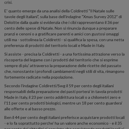
crisi.
E' quanto emerge da una analisi della Coldiretti "Il Natale sulle
tavole degli italiani", sulla base dell'indagine "Xmas Survey 2012" di
Deloitte dalla quale si evidenzia che i cibi rappresentano il 36 per
cento delle spese di Natale. Non si rinuncia dunque a preparare
pranzi e cenoni o a gratificare parenti e amici con gustosi omaggi
utili ma - sottolinea la Coldiretti - si qualifica la spesa, con una netta
preferenza di prodotti del territorio locali e Made in Italy.
Si assiste - precisa la Coldiretti - a una fortissima attrazione verso la
riscoperta del legame con i prodotti del territorio che si esprime
sempre di piu' attraverso la preparazione delle ricette del passato
che, nonostante i profondi cambiamenti negli stili di vita, rimangono
fortemente radicate nella popolazione.
Secondo l'indagine Coldiretti/Swg il 59 per cento degli italiani
responsabili della preparazione dei pasti portera' in tavola prodotti
Made in Italy, il 23 per cento addirittura locali o a chilometri zero e
l'11 per cento prodotti biologici, mentre un 18 per cento guardera'
alle offerte e al basso prezzo.
Ben il 44 per cento degli italiani preferisce acquistare prodotti locali
- e lo fa soprattutto perche' ha un valore anche economico - e il 35
per cento dei cittadini e' convinto che acquistando prodotti locali si