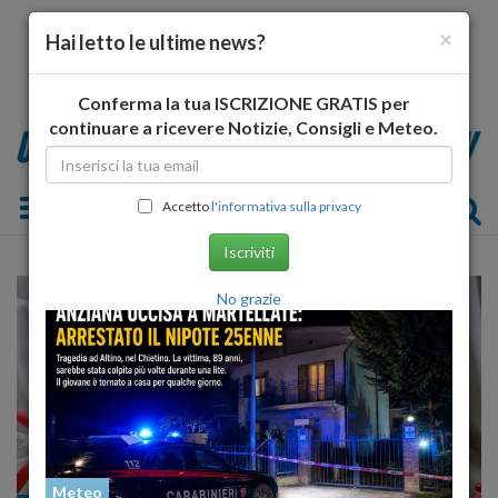
×
Hai letto le ultime news?
Conferma la tua ISCRIZIONE GRATIS per
continuare a ricevere Notizie, Consigli e Meteo.
Toggle navigation
Accetto
l'informativa sulla privacy
Iscriviti
No grazie
Meteo