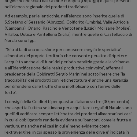
origine riconosciuti dall'Unione Europea (Dop/Igp) o quelli presenti
nell'elenco regionale dei prodotti tradizionali.
Ad esempio, per le lenticchie, nell'elenco sono inserite quelle di
S.Stefano di Sessanio (Abruzzo), Colfiorito (Umbria), Valle Agricola
(Campania), Onano, Rascino e Ventotene (Lazio), Molisane (Molise),
Villalba, Ustica e Pantelleria (Sicilia), mentre quelle di Castelluccio di
Norcia sono Igp.
"Si tratta di una occasione per conoscere meglio le specialita'
alimentari del proprio territorio che consente peraltro di ripetere
l'acquisto anche al di fuori del periodo natalizio grazie alla vicinanza
e all'identificazione delle realta' produttive coinvolte", afferma il
presidente della Coldiretti Sergio Marini nel sottolineare che "la
tracciabilita' dei prodotti con l'etichettatura e' anche una garanzia
per difendersi dalle truffe che si moltiplicano con l'arrivo delle
feste".
I consigli della Coldiretti per quasi un italiano su tre (30 per cento)
che aspetta l'ultima settimana per acquistare i regali di Natale sono
quelli di verificare sempre l'etichetta dei prodotti alimentari nei casi
in cui e' obbligatorio renderla evidente sui banconi, come la frutta e
verdura, ma anche nei casi in cui e' meno evidente come
l'extravergine, in cui spesso la provenienza delle olive e' indicata in