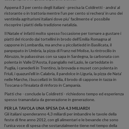
Appena il 3 per cento degli italiani - precisa la Coldiretti - andra' al
ristorante o in trattoria mentre l'un per cento si rechera' in uno dei
ventimila agriturismi italiani dove piu' facilmente e' possibile
riscoprire i piatti della tradizione natalizia.
Il Natale e' infatti molto spesso l'occasione per tornare a gustare i
piatti del ricordo dai tortellini in brodo dell'Emilia Romagna al
cappone in Lombardia, ma anche u piccilatiedd in Basilicata, il
panpepato in Umbria, la pizza di Franz nel Molise, lu rintrocilio in
Abruzzo, le pabassinas con sa sapa in Sardegna, la carbonata con
polenta in Valle D'Aosta, il pangiallo nel Lazio, le carteddate in
Puglia, i canederli in Trentino, la brovada e muset con polenta in
Friuli, i quazuni'elli in Calabria, il pandolce in Liguria, la pizza de Nata'
nelle Marche, i buccellati in Sicilia, il brodo di cappone in tazza in
Toscana o l'insalata di rinforzo in Campania.
Piatti che - conclude la Coldiretti - richiedono tempo ed esperienza
spesso tramandata da generazione in generazione.
PER LA TAVOLA UNA SPESA DA 4,3 MILIARDI
Gli italiani spenderanno 4,3 miliardi per imbandire le tavole della
feste di fine anno 2012, con gli alimentari e le bevande che sono
l'unica voce di spesa che sostanzialmente tiene nel tempo della