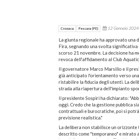
12 Gennaio 202
Cronaca
Pescara (PE)
La giunta regionale ha approvato una de
Fira, segnando una svolta significativa
scorso 21 novembre. La decisione ha mes
revoca dell'affidamento al Club Aquatic
Il governatore Marco Marsilio e il pre
già anticipato l'orientamento verso una 
ristabilire la fiducia degli utenti. La 
strada alla riapertura dell'impianto spo
Il presidente Sospiri ha dichiarato: "A
oggi. Credo che la gestione pubblica sia
contrattuali e burocratiche, poi si pot
previsione realistica."
La delibera non stabilisce un orizzonte
descritto come "temporaneo" e mirato al