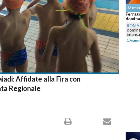
Mete
Ferrago
dominan
ROMA
dominar
intensa,
comm
adi: Affidate alla Fira con
nta Regionale