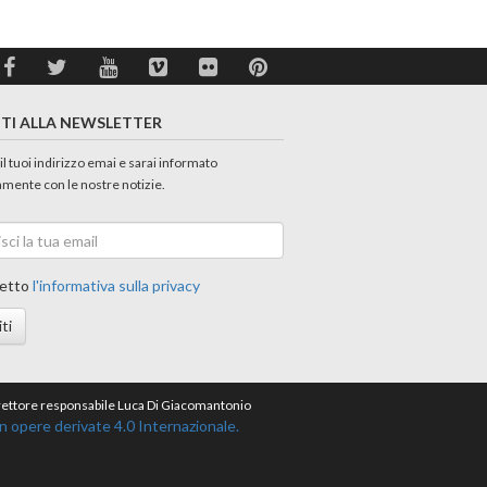
ITI ALLA NEWSLETTER
 il tuoi indirizzo emai e sarai informato
amente con le nostre notizie.
etto
l'informativa sulla privacy
iti
direttore responsabile Luca Di Giacomantonio
opere derivate 4.0 Internazionale.