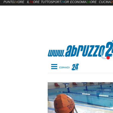
PUNTO
24
ORE
IL
24
ORE
TUTTOSPORT
24
ORE
ECONOMIA
24
ORE
CUCINA
2
Toggle navigation