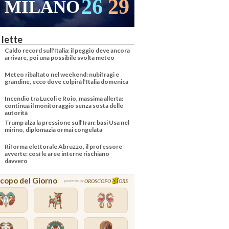
26
29
MILANO
 lette
Caldo record sull'Italia: il peggio deve ancora
arrivare, poi una possibile svolta meteo
Meteo ribaltato nel weekend: nubifragi e
grandine, ecco dove colpirà l’Italia domenica
Incendio tra Lucoli e Roio, massima allerta:
continua il monitoraggio senza sosta delle
autorità
Trump alza la pressione sull’Iran: basi Usa nel
mirino, diplomazia ormai congelata
Riforma elettorale Abruzzo, il professore
avverte: così le aree interne rischiano
davvero
copo del Giorno
OROSCOPO
ORE
powered by