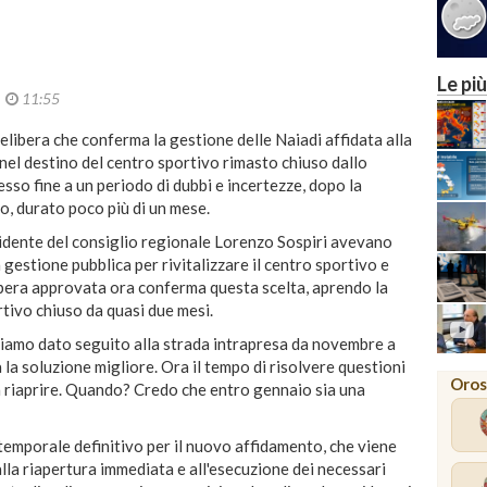
Le più
4
11:55
libera che conferma la gestione delle Naiadi affidata alla
 nel destino del centro sportivo rimasto chiuso dallo
so fine a un periodo di dubbi e incertezze, dopo la
o, durato poco più di un mese.
sidente del consiglio regionale Lorenzo Sospiri avevano
gestione pubblica per rivitalizzare il centro sportivo e
delibera approvata ora conferma questa scelta, aprendo la
rtivo chiuso da quasi due mesi.
bbiamo dato seguito alla strada intrapresa da novembre a
 la soluzione migliore. Ora il tempo di risolvere questioni
Oros
rà riaprire. Quando? Credo che entro gennaio sia una
 temporale definitivo per il nuovo affidamento, che viene
la riapertura immediata e all'esecuzione dei necessari