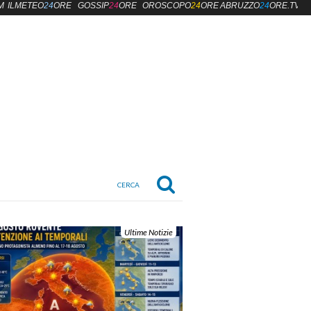
M
ILMETEO
24
ORE
GOSSIP
24
ORE
OROSCOPO
24
ORE
ABRUZZO
24
ORE.TV
Ultime Notizie