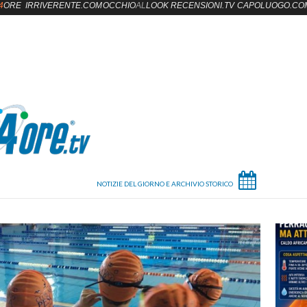
4
ORE
IRRIVERENTE.COM
OCCHIO
AL
LOOK
RECENSIONI.TV
CAPOLUOGO.CO