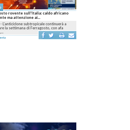
o
sto rovente sull'Italia: caldo africano
te ma attenzione ai...
-
L'anticiclone subtropicale continuerà a
e la settimana di Ferragosto, con afa
...
enta