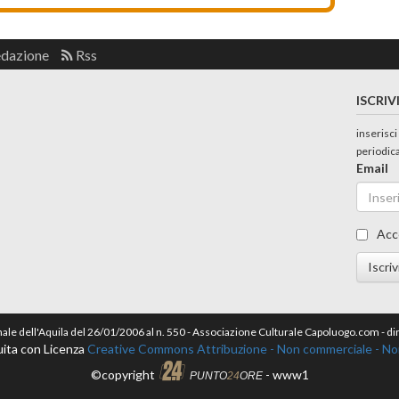
edazione
Rss
ISCRIV
inserisci
periodic
Email
Acc
Iscriv
nale dell'Aquila del 26/01/2006 al n. 550 - Associazione Culturale Capoluogo.com - 
ita con Licenza
Creative Commons Attribuzione - Non commerciale - Non 
©copyright
- www1
PUNTO
24
ORE