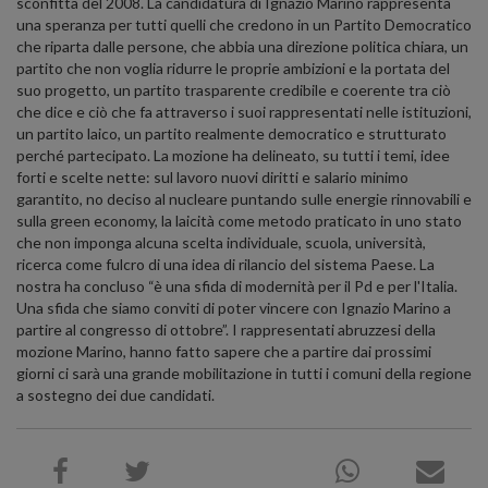
sconfitta del 2008. La candidatura di Ignazio Marino rappresenta
una speranza per tutti quelli che credono in un Partito Democratico
che riparta dalle persone, che abbia una direzione politica chiara, un
partito che non voglia ridurre le proprie ambizioni e la portata del
suo progetto, un partito trasparente credibile e coerente tra ciò
che dice e ciò che fa attraverso i suoi rappresentati nelle istituzioni,
un partito laico, un partito realmente democratico e strutturato
perché partecipato. La mozione ha delineato, su tutti i temi, idee
forti e scelte nette: sul lavoro nuovi diritti e salario minimo
garantito, no deciso al nucleare puntando sulle energie rinnovabili e
sulla green economy, la laicità come metodo praticato in uno stato
che non imponga alcuna scelta individuale, scuola, università,
ricerca come fulcro di una idea di rilancio del sistema Paese. La
nostra ha concluso “è una sfida di modernità per il Pd e per l'Italia.
Una sfida che siamo conviti di poter vincere con Ignazio Marino a
partire al congresso di ottobre”. I rappresentati abruzzesi della
mozione Marino, hanno fatto sapere che a partire dai prossimi
giorni ci sarà una grande mobilitazione in tutti i comuni della regione
a sostegno dei due candidati.