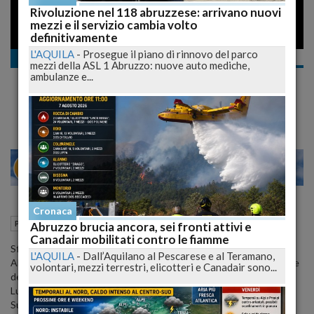
Rivoluzione nel 118 abruzzese: arrivano nuovi
mezzi e il servizio cambia volto
definitivamente
L'AQUILA
-
Prosegue il piano di rinnovo del parco
Politica
mezzi della ASL 1 Abruzzo: nuove auto mediche,
Pd, sfida a due per la segreteria regionale
ambulanze e...
Ranieri Vs Paolucci
28
30
MILANO
Cronaca
04 Agosto 2009
14:40
Politica
L'Aquila (AQ)
Abruzzo brucia ancora, sei fronti attivi e
Canadair mobilitati contro le fiamme
Sfida a due in Abruzzo per la segreteria regionale del Pd.
L'AQUILA
-
Dall’Aquilano al Pescarese e al Teramano,
All'uscente Silvio Paolucci, eletto appena lo scorso 5 aprile alla fine
volontari, mezzi terrestri, elicotteri e Canadair sono...
del commissariamento di Brutti seguito all'arresto del segretario
Luciano D'Alfonso, si aggiunge ora Fabio Ranieri.
Su Paolucci convergono le due anime che fanno riferimento ai