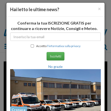
×
Hai letto le ultime news?
Conferma la tua ISCRIZIONE GRATIS per
continuare a ricevere Notizie, Consigli e Meteo.
Toggle navigation
Accetto
l'informativa sulla privacy
Iscriviti
Error loading player: No playable
No grazie
sources found
Cronaca