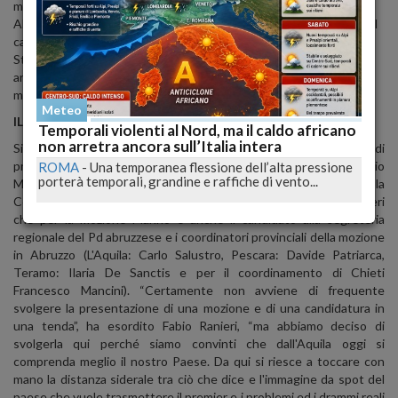
maggiori sfidanti a livello nazionale: Bersani e Franceschini, che in
Abruzzo hanno deciso di formare un listone unico. Fabio Ranieri è il
candidato che rappresenta la mozione di Ignazio Marino.
Stamattina a L'Aquila per presentare mozione e candidatura è
arrivata la deputata Paola Concia, referente nazionale della
mozione Marino.
Abbiamo ascoltato Concia e Ranieri.
Meteo
IL COMUNICATO DELLA MOZIONE MARINO DEL PD
Temporali violenti al Nord, ma il caldo africano
non arretra ancora sull’Italia intera
Si è svolta oggi nella tenda del Pd all'Aquila la conferenza stampa di
presentazione della mozione che fa capo al Senatore Ignazio
ROMA
-
Una temporanea flessione dell’alta pressione
porterà temporali, grandine e raffiche di vento...
Marino in vista del prossimo congresso del Pd. Oltre a On. Paola
Concia del Coordinamento nazionale erano presenti Fabio Ranieri
che per la mozione Marino è anche il candidato alla segreteria
regionale del Pd abruzzese e i coordinatori provinciali della mozione
in Abruzzo (L'Aquila: Carlo Salustro, Pescara: Davide Patriarca,
Teramo: Ilaria De Sanctis e per il coordinamento di Chieti
Francesco Mancini). “Certamente non avviene di frequente
svolgere la presentazione di una mozione e di una candidatura in
una tenda”, ha esordito Fabio Ranieri, “ma abbiamo deciso di
svolgerla qui perché siamo convinti che dall'Aquila oggi si
comprenda meglio il nostro Paese. Da qui si riesce a toccare con
mano la distanza siderale tra ciò che dice e l'immagine da spot del
paese che vuole trasmettere il premier e i problemi ed i drammi reali