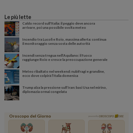
Le più lette
Caldo record sull'Italia: il peggio deve ancora
arrivare, poi una possibile svolta meteo
Incendio tra Lucoli e Roio, massima allerta: continua
il monitoraggio senza sosta delle autorità
Incendi senza tregua nell’Aquilano: il fuoco
raggiunge Roio e cresce la preoccupazione generale
Meteo ribaltato nel weekend: nubifragi e grandine,
ecco dove colpirà l’Italia domenica
Trump alza la pressione sull’Iran: basi Usa nel mirino,
diplomazia ormai congelata
Oroscopo del Giorno
powered by
OROSCOPO
ORE