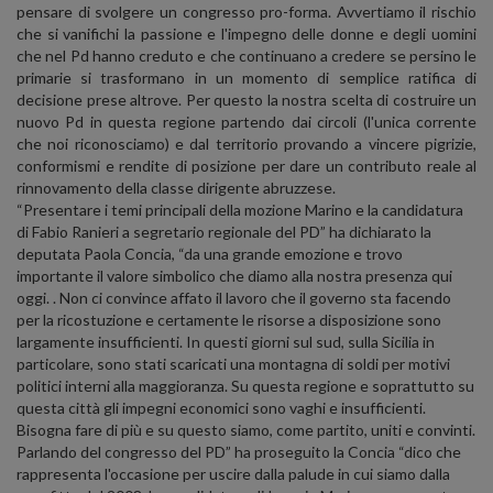
pensare di svolgere un congresso pro-forma. Avvertiamo il rischio
che si vanifichi la passione e l'impegno delle donne e degli uomini
che nel Pd hanno creduto e che continuano a credere se persino le
primarie si trasformano in un momento di semplice ratifica di
decisione prese altrove. Per questo la nostra scelta di costruire un
nuovo Pd in questa regione partendo dai circoli (l'unica corrente
che noi riconosciamo) e dal territorio provando a vincere pigrizie,
conformismi e rendite di posizione per dare un contributo reale al
rinnovamento della classe dirigente abruzzese.
“Presentare i temi principali della mozione Marino e la candidatura
di Fabio Ranieri a segretario regionale del PD” ha dichiarato la
deputata Paola Concia, “da una grande emozione e trovo
importante il valore simbolico che diamo alla nostra presenza qui
oggi. . Non ci convince affato il lavoro che il governo sta facendo
per la ricostuzione e certamente le risorse a disposizione sono
largamente insufficienti. In questi giorni sul sud, sulla Sicilia in
particolare, sono stati scaricati una montagna di soldi per motivi
politici interni alla maggioranza. Su questa regione e soprattutto su
questa città gli impegni economici sono vaghi e insufficienti.
Bisogna fare di più e su questo siamo, come partito, uniti e convinti.
Parlando del congresso del PD” ha proseguito la Concia “dico che
rappresenta l'occasione per uscire dalla palude in cui siamo dalla