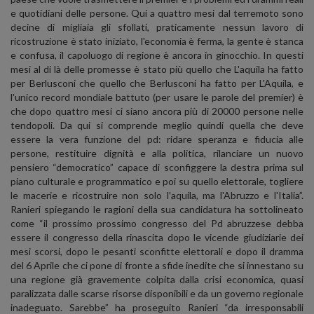
e quotidiani delle persone. Qui a quattro mesi dal terremoto sono
decine di migliaia gli sfollati, praticamente nessun lavoro di
ricostruzione è stato iniziato, l'economia è ferma, la gente è stanca
e confusa, il capoluogo di regione è ancora in ginocchio. In questi
mesi al di là delle promesse è stato più quello che L'aquila ha fatto
per Berlusconi che quello che Berlusconi ha fatto per L'Aquila, e
l'unico record mondiale battuto (per usare le parole del premier) è
che dopo quattro mesi ci siano ancora più di 20000 persone nelle
tendopoli. Da qui si comprende meglio quindi quella che deve
essere la vera funzione del pd: ridare speranza e fiducia alle
persone, restituire dignità e alla politica, rilanciare un nuovo
pensiero “democratico” capace di sconfiggere la destra prima sul
piano culturale e programmatico e poi su quello elettorale, togliere
le macerie e ricostruire non solo l'aquila, ma l'Abruzzo e l'Italia”.
Ranieri spiegando le ragioni della sua candidatura ha sottolineato
come “il prossimo prossimo congresso del Pd abruzzese debba
essere il congresso della rinascita dopo le vicende giudiziarie dei
mesi scorsi, dopo le pesanti sconfitte elettorali e dopo il dramma
del 6 Aprile che ci pone di fronte a sfide inedite che si innestano su
una regione già gravemente colpita dalla crisi economica, quasi
paralizzata dalle scarse risorse disponibili e da un governo regionale
inadeguato. Sarebbe” ha proseguito Ranieri “da irresponsabili