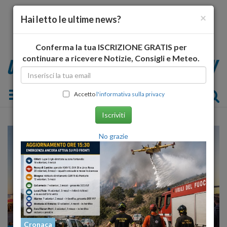
×
Hai letto le ultime news?
Conferma la tua ISCRIZIONE GRATIS per
continuare a ricevere Notizie, Consigli e Meteo.
Toggle navigation
Accetto
l'informativa sulla privacy
Iscriviti
No grazie
Cronaca