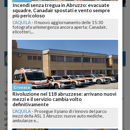
Cronaca
Incendi senza tregua in Abruzzo: evacuate
squadre, Canadair spostati e vento sempre
Pescara–Madrid: nuova rotta pronta a
più pericoloso
decollare, possibilità straordinarie per
L'AQUILA
-
Il nuovo aggiornamento delle 15:30
fotografa un'emergenza ancora aperta: Canadair,
imprese e turismo
elicotteri,...
28
30
MILANO
24 Luglio 2025
14:44
Cronaca
Pescara (PE)
Cronaca
Videoconferenza decisiva tra Regione, SAGA e rappresentanti
Rivoluzione nel 118 abruzzese: arrivano nuovi
spagnoli avvia l’operatività della rotta Pescara–Madrid, con Ryanair
mezzi e il servizio cambia volto
definitivamente
tra vettori interessati e supporto strategico alle aziende.
L'AQUILA
-
Prosegue il piano di rinnovo del parco
Questa mattina si è tenuta una
videoconferenza
cruciale per la
mezzi della ASL 1 Abruzzo: nuove auto mediche,
piena attivazione della nuova
rotta aerea
tra
Pescara
e
Madrid
,
ambulanze e...
alla quale hanno preso parte Lorenzo
Sospiri
(presidente del