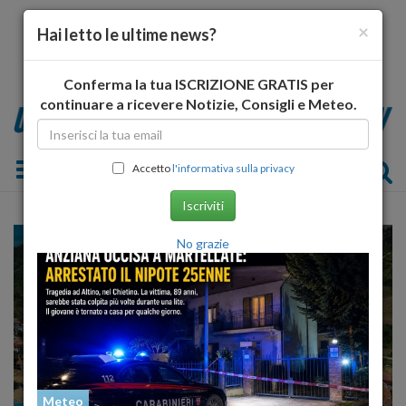
×
Hai letto le ultime news?
Conferma la tua ISCRIZIONE GRATIS per
continuare a ricevere Notizie, Consigli e Meteo.
Toggle navigation
Accetto
l'informativa sulla privacy
Iscriviti
No grazie
Meteo