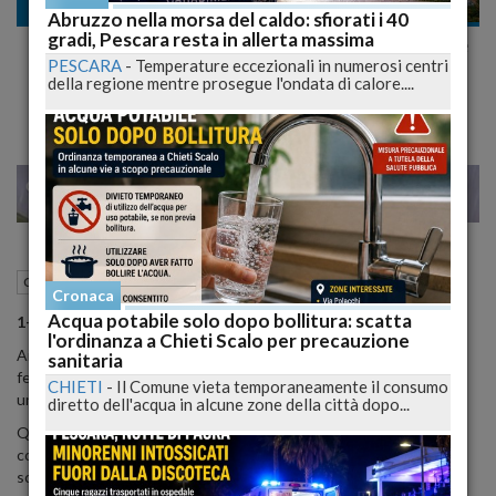
Cultura
Abruzzo nella morsa del caldo: sfiorati i 40
gradi, Pescara resta in allerta massima
Borgo Universo 2025 – Arte, Musica e Stelle
PESCARA
-
Temperature eccezionali in numerosi centri
ad Aielli
della regione mentre prosegue l'ondata di calore....
28
29
VENEZIA
17 Luglio 2025
09:37
Cultura
Aielli (AQ)
Cronaca
Acqua potabile solo dopo bollitura: scatta
1–2–3 Agosto 2025 Aielli (AQ)
l'ordinanza a Chieti Scalo per precauzione
Aielli è pronto a tornare protagonista con Borgo Universo 2025, il
sanitaria
festival che intreccia arte, scienza, musica e cultura in
CHIETI
-
Il Comune vieta temporaneamente il consumo
un’esperienza unica e immersiva, pensata per tutti.
diretto dell'acqua in alcune zone della città dopo...
Quest’anno, l’edizione si svolgerà nei giorni 1, 2 e 3 agosto, e avrà
come tema “La Sagra della Scienza”: un omaggio alla divulgazione
scientifica come festa popolare, accessibile, curiosa e