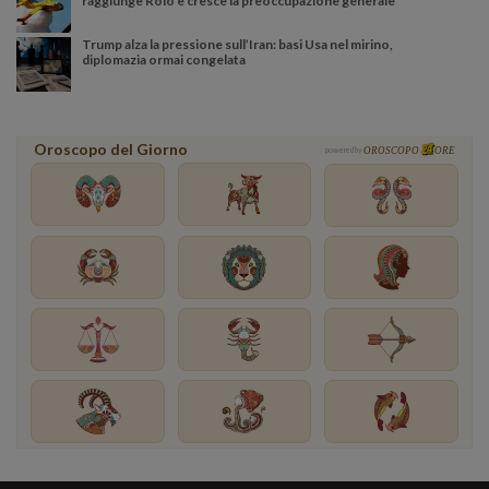
raggiunge Roio e cresce la preoccupazione generale
Trump alza la pressione sull’Iran: basi Usa nel mirino,
diplomazia ormai congelata
Oroscopo del Giorno
powered by
OROSCOPO
ORE