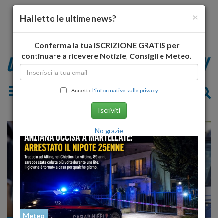
×
Hai letto le ultime news?
Conferma la tua ISCRIZIONE GRATIS per
continuare a ricevere Notizie, Consigli e Meteo.
Toggle navigation
Accetto
l'informativa sulla privacy
Iscriviti
No grazie
Meteo