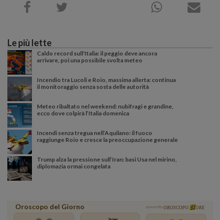
Le più lette
Caldo record sull'Italia: il peggio deve ancora
arrivare, poi una possibile svolta meteo
Incendio tra Lucoli e Roio, massima allerta: continua
il monitoraggio senza sosta delle autorità
Meteo ribaltato nel weekend: nubifragi e grandine,
ecco dove colpirà l’Italia domenica
Incendi senza tregua nell’Aquilano: il fuoco
raggiunge Roio e cresce la preoccupazione generale
Trump alza la pressione sull’Iran: basi Usa nel mirino,
diplomazia ormai congelata
Oroscopo del Giorno
powered by
OROSCOPO
ORE