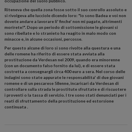
occupazione del suolo pubblico.
Riteneva che quella zona fosse sotto il suo conrollo assoluto e
si rivolgeva alle lucciole dicendo loro: "Io sono Badea e voi non
dovete andare a lavorare li' finche' non mi pagate, altrimenti
morirete!". Dopo un periodo di sottomissione le giovani si
sono ribellate e lo stranieto ha reagito in malo modo con
minacce e, in alcune occasioni, percosse.
Per questo alcune di loro si sono rivolte alla questura e una
delle romene ha riferito di essere stata avviata alla
prostituzione da Verdesan nel 2009, quando era minorenne
(con un documento falso fornito da lui), e di essere stata
costretta a consegnargli circa 400 euro a sera. Nel corso delle
indagini sono state appurate le responsabilita' di due giovani
romene e di un pescarese 58enne, incaricari da Verdesan di
controllare sulla strada le prostitute sfruttate e di riscuotere
i proventi o la tassa di servizio. I tre sono stati denunciati per i
reati di sfruttamento della prostituzione ed estorsione
continuata .