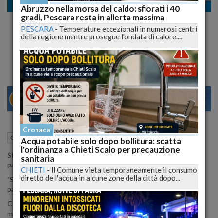
Cronaca
Abruzzo nella morsa del caldo: sfiorati i 40
gradi, Pescara resta in allerta massima
Pescara, sfruttava e taglieggiava giovani
PESCARA
-
Temperature eccezionali in numerosi centri
prostitute romene: arrestato boss della
della regione mentre prosegue l'ondata di calore....
pineta D'Avalos
29
31
VENEZIA
Cronaca
19 Ottobre 2012
12:47
Cronaca
Pescara (PE)
Acqua potabile solo dopo bollitura: scatta
l'ordinanza a Chieti Scalo per precauzione
Sfruttava e taglieggiava giovani prostitute romene, facendosi
sanitaria
pagare una sorta di tassa per ogni sera di lavoro.
CHIETI
-
Il Comune vieta temporaneamente il consumo
diretto dell'acqua in alcune zone della città dopo...
"Sono Badea e voi non dovete andare a lavorare lì finchè non mi
pagate, altrimenti morirete!”
Così Veredesan Viorel alias alias “Badea” alias “Berlusconi”, usava
minacciare le giovani rumene solite prostituirsi nella zona della