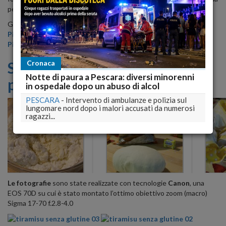
per risolvere il problema, basta solo fare tanta pratica!
Gusta anche:
Pizza ai quattro formaggi senza glutine
Pizza al pomodoro senza glutine e senza latte
!
Segui tutti i passi per la
Cronaca
Notte di paura a Pescara: diversi minorenni
preparazione:
in ospedale dopo un abuso di alcol
PESCARA
-
Intervento di ambulanze e polizia sul
lungomare nord dopo i malori accusati da numerosi
ragazzi...
Le fotografie
sono state realizzate
con tecnologie
Canon
, una
EOS 70D su cui è stato montato l’ottimo obiettivo zoom (macro)
Sigma 17-70 f.2.8-4.0