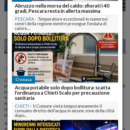
Abruzzo nella morsa del caldo: sfiorati i 40
I sempreverdi in cucina
gradi, Pescara resta in allerta massima
Pizza margherita senza glutine
PESCARA
-
Temperature eccezionali in numerosi
centri della regione mentre prosegue l'ondata di
calore....
28
29
MILANO
28 Maggio 2014
07:26
I sempreverdi in cucina
L'Aquila (AQ)
Cronaca
Quanto manca una buona pizza ai celiaci! Con questa ricetta della
pizza margherita senza glutine, vi assicuro che potrete con un po' di
Acqua potabile solo dopo bollitura: scatta
pratica, ritrovare il gusto e la consistenza della buona pizza
l'ordinanza a Chieti Scalo per precauzione
sanitaria
tradizionale. Ho ritrovato anche il piacere di mettere le mani in un
impasto morbido e profumato di lievito che, sinceramente non ha
CHIETI
-
Il Comune vieta temporaneamente il
niente a che vedere con tante pizze surgelate o preparati già
consumo diretto dell'acqua in alcune zone della città
pronti!
dopo...
Prepararla è facile ed anche divertente, la parte più complicata,
forse, è quella della cottura che varia molto a secondo del forno. Ma