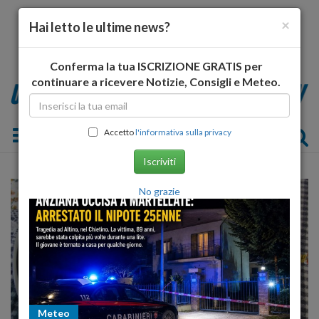
×
Hai letto le ultime news?
Conferma la tua ISCRIZIONE GRATIS per
continuare a ricevere Notizie, Consigli e Meteo.
Toggle navigation
Accetto
l'informativa sulla privacy
Iscriviti
No grazie
Meteo