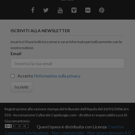
ISCRIVITI ALLA NEWSLETTER
inserisci il tuoi indirizzo emai e sarai informato periodicamente con le
nostre notizie.
Email
Accetto
l'informativa sulla privacy
Iscriviti
Registrazione alla sezione stampa del tribunale dell'Aquila del 26/01/2006 al n.
550 - Associazione Culturale Capoluogo.com - direttore responsabile Luca Di
Giacomantonio
Quest'opera è distribuita con Licenza
Creative
Commons Attribuzione - Non commerciale - Non opere derivate 4.0