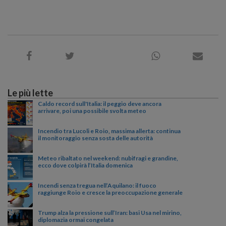
Le più lette
Caldo record sull'Italia: il peggio deve ancora
arrivare, poi una possibile svolta meteo
Incendio tra Lucoli e Roio, massima allerta: continua
il monitoraggio senza sosta delle autorità
Meteo ribaltato nel weekend: nubifragi e grandine,
ecco dove colpirà l’Italia domenica
Incendi senza tregua nell’Aquilano: il fuoco
raggiunge Roio e cresce la preoccupazione generale
Trump alza la pressione sull’Iran: basi Usa nel mirino,
diplomazia ormai congelata