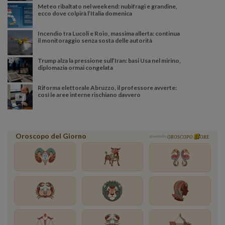
Meteo ribaltato nel weekend: nubifragi e grandine,
ecco dove colpirà l’Italia domenica
Incendio tra Lucoli e Roio, massima allerta: continua
il monitoraggio senza sosta delle autorità
Trump alza la pressione sull’Iran: basi Usa nel mirino,
diplomazia ormai congelata
Riforma elettorale Abruzzo, il professore avverte:
così le aree interne rischiano davvero
Oroscopo del Giorno
powered by
OROSCOPO
ORE