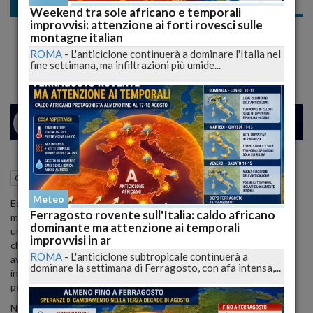
Cronaca dal mondo
Weekend tra sole africano e temporali
improvvisi: attenzione ai forti rovesci sulle
Premier Albanese Ironizza sui Social: 'Ieri
montagne italian
Migravamo da Voi, Ora Qui Turisti Italiani
ROMA
-
L'anticiclone continuerà a dominare l'Italia nel
fine settimana, ma infiltrazioni più umide...
26
29
MILANO
09 Agosto 2023
16:23
Cronaca dal mondo
Roma (RM)
Meteo
Edi Rama, il primo ministro albanese, ha scelto il canale dei social
Ferragosto rovente sull'Italia: caldo africano
media per lanciare una sarcastica osservazione, condividendo
dominante ma attenzione ai temporali
un'immagine doppia. Nella prima fotografia, emerge la nave Vlora
improvvisi in ar
che trasportava circa 20.000 migranti albanesi diretti in Italia,
ROMA
-
L'anticiclone subtropicale continuerà a
avvenuto 30 anni fa. La seconda immagine ritrae i traghetti diretti
dominare la settimana di Ferragosto, con afa intensa,...
in Albania completamente esauriti, con turisti italiani in partenza
per trascorrere le loro vacanze nel paese balcanico.
Nel post, Rama scrive: "E aspetta aspetta, non hai ancora visto