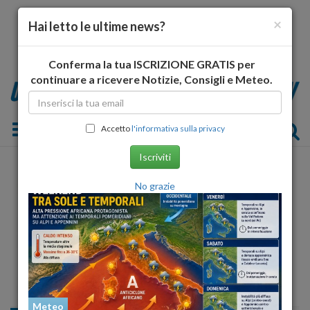
×
Hai letto le ultime news?
Conferma la tua ISCRIZIONE GRATIS per
continuare a ricevere Notizie, Consigli e Meteo.
Toggle navigation
Accetto
l'informativa sulla privacy
Iscriviti
No grazie
Meteo