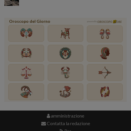
Oroscopo del Giorno
powered by
OROSCOPO
ORE
amministrazione
Contatta la redazione
Rss