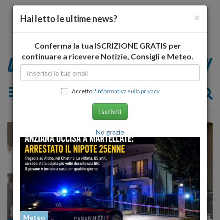
×
Hai letto le ultime news?
Conferma la tua ISCRIZIONE GRATIS per
continuare a ricevere Notizie, Consigli e Meteo.
Toggle navigation
Accetto
l'informativa sulla privacy
Iscriviti
No grazie
Meteo