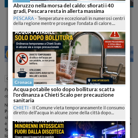
Cronaca
Abruzzo nella morsa del caldo: sfiorati i 40
gradi, Pescara resta in allerta massima
Rancitelli, bar chiuso per dieci giorni: scatta
PESCARA
-
Temperature eccezionali in numerosi centri
lo stop del questore
della regione mentre prosegue l'ondata di calore....
24
28
MILANO
27 Maggio 2026
18:11
Cronaca
Pescara (PE)
Cronaca
Acqua potabile solo dopo bollitura: scatta
Polizia e carabinieri hanno eseguito il provvedimento in via Trigno dopo i
l'ordinanza a Chieti Scalo per precauzione
controlli: sospesa l’attività del bar Manuel per motivi di sicurezza pubblica.
sanitaria
Nuovo intervento delle forze dell’ordine a
Rancitelli
, quartiere di
CHIETI
-
Il Comune vieta temporaneamente il consumo
Pescara
da tempo al centro di controlli mirati sul fronte della
diretto dell'acqua in alcune zone della città dopo...
sicurezza urbana. Il
bar Manuel
, attività commerciale di
via Trigno
,
è stato chiuso per
dieci giorni
su disposizione del questore
Carlo
Solimene
, che ha firmato il provvedimento di sospensione della
licenza ai sensi dell’
articolo 100 del Tulps
, il Testo unico delle