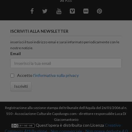
ISCRIVITI ALLA NEWSLETTER
inserisci il tuoi indirizzo emai e sarai informato periodicamente con le
nostre notizie.
Email
Accetto
l'informativa sulla privacy
Iscriviti
Registrazione alla sezione stampa del tribunale dell'Aquila del 26/01/2006 al n.
550 - Associazione Culturale Capoluogo.com - direttore responsabile Luca Di
Giacomantonio
Quest'opera è distribuita con Licenza
Creative
Commons Attribuzione - Non commerciale - Non opere derivate 4.0