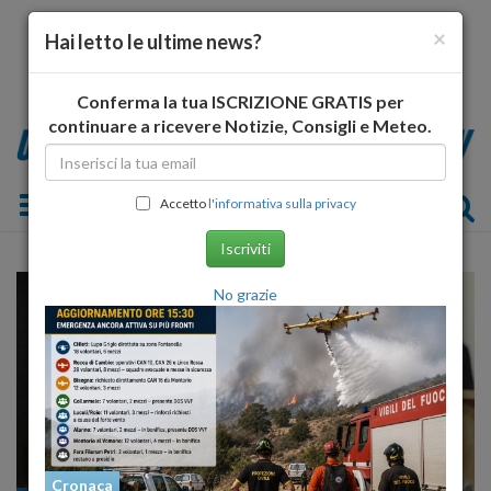
×
Hai letto le ultime news?
Conferma la tua ISCRIZIONE GRATIS per
continuare a ricevere Notizie, Consigli e Meteo.
Toggle navigation
Accetto
l'informativa sulla privacy
Iscriviti
No grazie
Cronaca