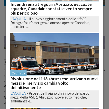
Cronaca nazionale
Incendi senza tregua in Abruzzo: evacuate
squadre, Canadair spostati e vento sempre
Renzi ai Ciellini: "In Italia Rissa Ideologica
più pericoloso
Permanente"
L'AQUILA
-
Il nuovo aggiornamento delle 15:30
fotografa un'emergenza ancora aperta: Canadair,
elicotteri,...
22
23
MILANO
26 Agosto 2015
05:00
Cronaca nazionale
"La grande possibilità dell'Italia oggi è di essere terra di opportunità
Cronaca
e non di rimpianti". Così il presidente del Consiglio, Matteo Renzi,
Rivoluzione nel 118 abruzzese: arrivano nuovi
per la prima volta al Meeting Cl di Rimini. Il premier interviene a
mezzi e il servizio cambia volto
tutto campo dal palco e affronta i temi dell'Europa,
definitivamente
dell'immigrazione e delle riforme.
L'AQUILA
-
Prosegue il piano di rinnovo del parco
mezzi della ASL 1 Abruzzo: nuove auto mediche,
Renzi punta il dito contro il "berlusconismo e per alcuni aspetti
ambulanze e...
anche l'antiberlusconismo", che "hanno messo il tasto pausa" al
nostro Paese, e non manca di riservare una stoccata a "un