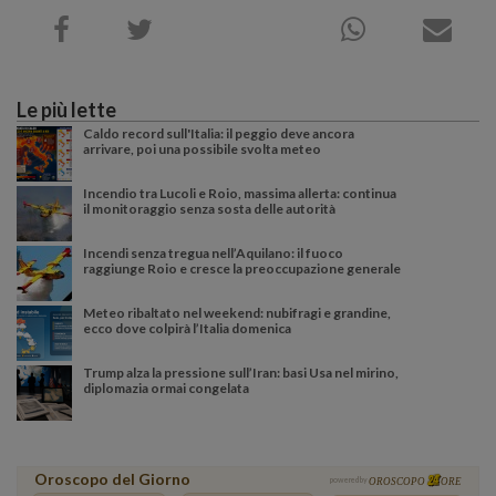
Le più lette
Caldo record sull'Italia: il peggio deve ancora
arrivare, poi una possibile svolta meteo
Incendio tra Lucoli e Roio, massima allerta: continua
il monitoraggio senza sosta delle autorità
Incendi senza tregua nell’Aquilano: il fuoco
raggiunge Roio e cresce la preoccupazione generale
Meteo ribaltato nel weekend: nubifragi e grandine,
ecco dove colpirà l’Italia domenica
Trump alza la pressione sull’Iran: basi Usa nel mirino,
diplomazia ormai congelata
Oroscopo del Giorno
powered by
OROSCOPO
ORE