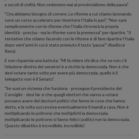
a secoli di civiltà. Non cederemo mai al provincialismo della paura".
"Ora abbiamo bisogno di correre. Le riforme a cui stiamo lavorando
sono un corso accelerato per rimettere l'Italia in pari". "Non sarà
semplicemente con le riforme che l'Italia ritroverà la propria
identità - precisa - ma le riforme sono la premessa" per ripartire. "Il
tentativo che stiamo facendo con le riforme è di fare ripartire l'Italia
dopo vent'anni in cui è stato premuto il tasto 'pausa'" ribadisce
Renzi.
E non risparmia una battuta: "Mi fa ridere chi dice che se non c'è
l'elezione diretta dei senatori è a rischio la democrazia. Non è che
devi votare tante volte per avere più democrazia, quello è il
telegatto non è il Senato".
"Se vuoi un sistema che funziona - prosegue il presidente del
Consiglio - devi far sì che quegli elettori che vanno a votare
possano avere dei decisori politici che fanno le cose che hanno
detto, e la volta successiva eventualmente li mandi a casa. Non è
moltiplicando le poltrone che moltiplichi la democrazia,
moltiplicando le poltrone si fanno felici i politici non la democrazia.
Questo dibattito è incredibile, incredibile".