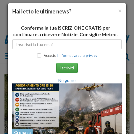
×
Hai letto le ultime news?
Conferma la tua ISCRIZIONE GRATIS per
continuare a ricevere Notizie, Consigli e Meteo.
Toggle navigation
Accetto
l'informativa sulla privacy
Iscriviti
No grazie
Cronaca