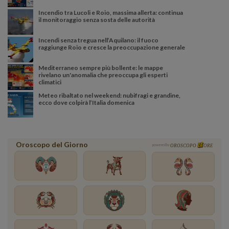
Incendio tra Lucoli e Roio, massima allerta: continua
il monitoraggio senza sosta delle autorità
Incendi senza tregua nell’Aquilano: il fuoco
raggiunge Roio e cresce la preoccupazione generale
Mediterraneo sempre più bollente: le mappe
rivelano un'anomalia che preoccupa gli esperti
climatici
Meteo ribaltato nel weekend: nubifragi e grandine,
ecco dove colpirà l’Italia domenica
Oroscopo del Giorno
powered by
OROSCOPO
ORE