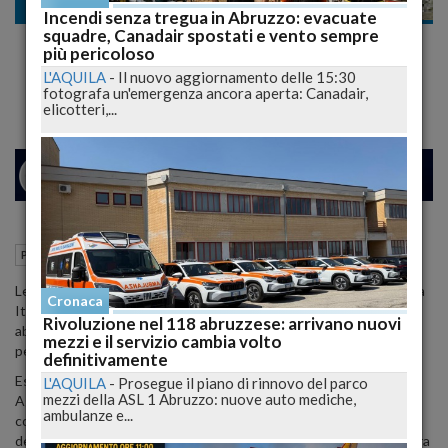
Politica
Incendi senza tregua in Abruzzo: evacuate
squadre, Canadair spostati e vento sempre
''Rete Ferroviaria Italiana sta isolando
più pericoloso
l'Abruzzo''
L'AQUILA
-
Il nuovo aggiornamento delle 15:30
fotografa un'emergenza ancora aperta: Canadair,
elicotteri,...
24
26
MILANO
06 Luglio 2012
12:32
Politica
Pescara (PE)
Le scelte di politica dei trasporti, messe in atto da Rete Ferroviaria
Cronaca
Italiana (Rfi), rischiano di depotenziare il sistema infrastrutturale
Rivoluzione nel 118 abruzzese: arrivano nuovi
abruzzese, con ricadute negative sia per il traffico passeggeri che
mezzi e il servizio cambia volto
per quello merci."
definitivamente
Esordisce con questa affermazione il Segretario Generale
L'AQUILA
-
Prosegue il piano di rinnovo del parco
mezzi della ASL 1 Abruzzo: nuove auto mediche,
Aggiunto della Cisl Trasporti Abruzzo Amelio Angelucci, a
ambulanze e...
commento di un progetto di ridimensionamento che il Gestore
dell'Infrastruttura ferroviaria ha recentemente avviato nella nostra