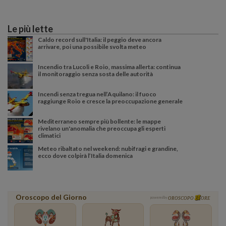
Le più lette
Caldo record sull'Italia: il peggio deve ancora
arrivare, poi una possibile svolta meteo
Incendio tra Lucoli e Roio, massima allerta: continua
il monitoraggio senza sosta delle autorità
Incendi senza tregua nell’Aquilano: il fuoco
raggiunge Roio e cresce la preoccupazione generale
Mediterraneo sempre più bollente: le mappe
rivelano un'anomalia che preoccupa gli esperti
climatici
Meteo ribaltato nel weekend: nubifragi e grandine,
ecco dove colpirà l’Italia domenica
Oroscopo del Giorno
powered by
OROSCOPO
ORE