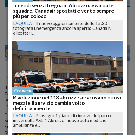
Cronaca
Incendi senza tregua in Abruzzo: evacuate
squadre, Canadair spostati e vento sempre
Rifiuti: Sanzioni per Quasi 19.000 Euro per
più pericoloso
Errato Conferimento
L'AQUILA
-
Il nuovo aggiornamento delle 15:30
fotografa un'emergenza ancora aperta: Canadair,
elicotteri,...
22
27
MILANO
16 Aprile 2024
17:10
Cronaca
Chieti (CH)
Il sindaco Diego Ferrara e l'assessora all'Ambiente Chiara
Cronaca
Zappalorto hanno presentato il primo report sulle sanzioni emesse
Rivoluzione nel 118 abruzzese: arrivano nuovi
per il conferimento errato dei rifiuti, evidenziando l'importanza di
mezzi e il servizio cambia volto
correggere comportamenti scorretti.
definitivamente
Dal 1° gennaio 2024 ad oggi, sono stati comminati 112
L'AQUILA
-
Prosegue il piano di rinnovo del parco
mezzi della ASL 1 Abruzzo: nuove auto mediche,
provvedimenti da Formula Ambiente, per un totale di quasi 19.000
ambulanze e...
euro di sanzioni. Di questi, 55 riguardano utenze non domestiche,
55 utenze condominiali e solo 1 utenza domestica.