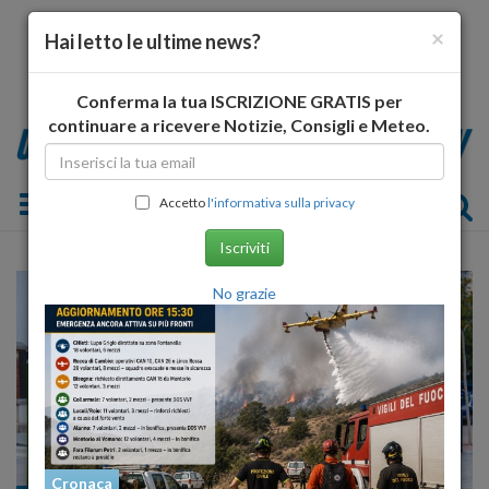
×
Hai letto le ultime news?
Conferma la tua ISCRIZIONE GRATIS per
continuare a ricevere Notizie, Consigli e Meteo.
Toggle navigation
Accetto
l'informativa sulla privacy
Iscriviti
No grazie
Cronaca