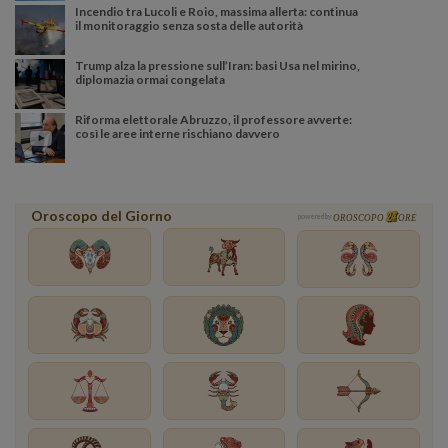
Incendio tra Lucoli e Roio, massima allerta: continua
il monitoraggio senza sosta delle autorità
Trump alza la pressione sull’Iran: basi Usa nel mirino,
diplomazia ormai congelata
Riforma elettorale Abruzzo, il professore avverte:
così le aree interne rischiano davvero
Oroscopo del Giorno
powered by
OROSCOPO
ORE