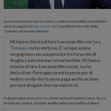
La notissima pornostar ha, invece, sembra irremovibile nel prendere
parte al seguito di
Sara contro tutti
, la pellicola d’esordio della
Tommasi nel mondo dell’hard:
Mi hanno chiesto di fare il secondo film con
Sara
Tommasi
, ma ho detto no. E’ un’operazione
vergognosa con una persona che ha un mix di
droghe e psicofarmaci ormai bestiale. Mi hanno
chiesto di fare il secondo film con lei, ma ho
detto di no. Purtroppo ormai la gente pur di
vedere un vip che fa sesso paga anche se sono
persone drogate che non sono in sè.
A quanto pare, la povera
Sara
dovrà mettersi l’anima in pace. Rocco
ha indicato, inoltre, il proprio
erede
nella scena politica italiana: