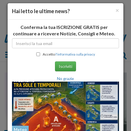
×
Hai letto le ultime news?
Conferma la tua ISCRIZIONE GRATIS per
continuare a ricevere Notizie, Consigli e Meteo.
Toggle navigation
Accetto
l'informativa sulla privacy
Iscriviti
No grazie
Meteo