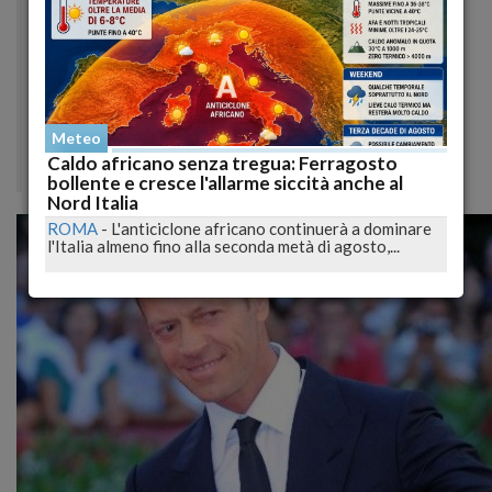
bunga bunga
. Ho risposto che se non c’è il
Presidente (Berlusconi, ndr) non se ne fa niente,
solo con lui sarebbe un boom pazzesco.
Nell’ambiente del porno c’è nell’aria l’idea di fare
un film con le vere olgettine come protagoniste
ma per ora non si è fatto nulla. Ora mi è arrivata
Meteo
Caldo africano senza tregua: Ferragosto
questa proposta, vedremo.
bollente e cresce l'allarme siccità anche al
Nord Italia
ROMA
-
L'anticiclone africano continuerà a dominare
l'Italia almeno fino alla seconda metà di agosto,...