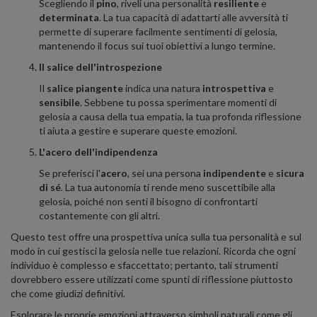
Scegliendo il
pino
, riveli una personalità
resiliente
e
determinata
. La tua capacità di adattarti alle avversità ti
permette di superare facilmente sentimenti di gelosia,
mantenendo il focus sui tuoi obiettivi a lungo termine.
Il salice dell'introspezione
Il
salice piangente
indica una natura
introspettiva
e
sensibile
. Sebbene tu possa sperimentare momenti di
gelosia a causa della tua empatia, la tua profonda riflessione
ti aiuta a gestire e superare queste emozioni.
L'acero dell'indipendenza
Se preferisci l'
acero
, sei una persona
indipendente
e
sicura
di sé
. La tua autonomia ti rende meno suscettibile alla
gelosia, poiché non senti il bisogno di confrontarti
costantemente con gli altri.
Questo test offre una prospettiva unica sulla tua personalità e sul
modo in cui gestisci la gelosia nelle tue relazioni. Ricorda che ogni
individuo è complesso e sfaccettato; pertanto, tali strumenti
dovrebbero essere utilizzati come spunti di riflessione piuttosto
che come giudizi definitivi.
Esplorare le proprie emozioni attraverso simboli naturali come gli