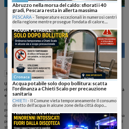
Scienze e web
Abruzzo nella morsa del caldo: sfiorati i 40
gradi, Pescara resta in allerta massima
Scopri quanto sei geloso: scegli un albero e
PESCARA
-
Temperature eccezionali in numerosi centri
svela la verità!
della regione mentre prosegue l'ondata di calore....
29
31
MILANO
08 Febbraio 2025
10:22
Scienze e web
Milano (MI)
Cronaca
Acqua potabile solo dopo bollitura: scatta
Un semplice test visivo che, attraverso la scelta di un albero,
l'ordinanza a Chieti Scalo per precauzione
rivela il tuo livello di
gelosia
e offre spunti sulla tua
personalità
sanitaria
e sulle tue
relazioni
.
CHIETI
-
Il Comune vieta temporaneamente il consumo
I
test della personalità
sono strumenti affascinanti che
diretto dell'acqua in alcune zone della città dopo...
permettono di esplorare le diverse sfumature del nostro
carattere
. Oltre a fornire una classificazione, essi incoraggiano una
profonda
riflessione interiore
, aiutandoci a scoprire aspetti di noi
stessi spesso nascosti. Tra le emozioni più complesse, la
gelosia