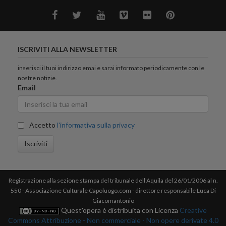
ISCRIVITI ALLA NEWSLETTER
inserisci il tuoi indirizzo emai e sarai informato periodicamente con le
nostre notizie.
Email
Accetto
l'informativa sulla privacy
Iscriviti
Registrazione alla sezione stampa del tribunale dell'Aquila del 26/01/2006 al n.
550 - Associazione Culturale Capoluogo.com - direttore responsabile Luca Di
Giacomantonio
Quest'opera è distribuita con Licenza
Creative
Commons Attribuzione - Non commerciale - Non opere derivate 4.0