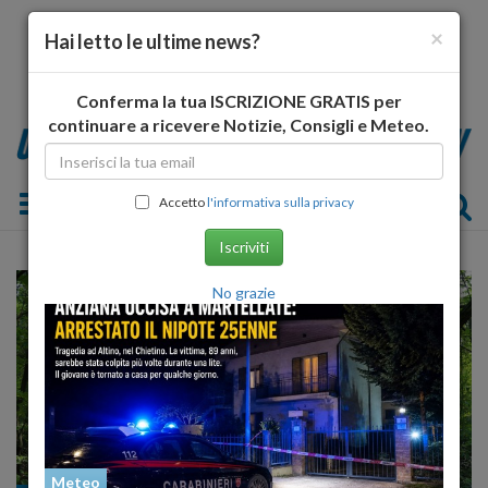
×
Hai letto le ultime news?
Conferma la tua ISCRIZIONE GRATIS per
continuare a ricevere Notizie, Consigli e Meteo.
Toggle navigation
Accetto
l'informativa sulla privacy
Iscriviti
No grazie
Meteo