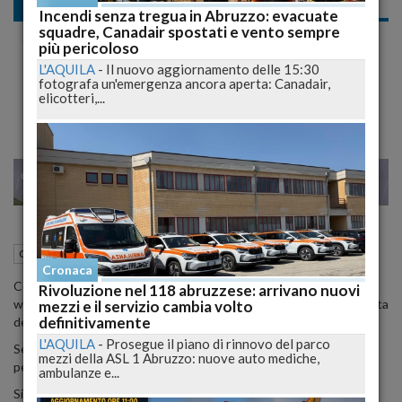
Cronaca nazionale
Incendi senza tregua in Abruzzo: evacuate
squadre, Canadair spostati e vento sempre
Selvaggia Lucarelli al Vetriolo, "Le Ciabatte
più pericoloso
di Valerio Scanu Hanno Scatenato la
L'AQUILA
-
Il nuovo aggiornamento delle 15:30
fotografa un'emergenza ancora aperta: Canadair,
Tempesta"
elicotteri,...
26
35
MILANO
28 Gennaio 2015
05:40
Cronaca nazionale
Cronaca
Come poteva la blogger più pungente (leggasi velenosa .ndr) del
Rivoluzione nel 118 abruzzese: arrivano nuovi
web astenersi dal commentare il clamoroso flop della prima puntata
mezzi e il servizio cambia volto
definitivamente
dell'Isola dei Famosi.
L'AQUILA
-
Prosegue il piano di rinnovo del parco
Selvaggia Lucarelli ha quindi, a più riprese, scritto su twitter i suoi
mezzi della ASL 1 Abruzzo: nuove auto mediche,
pensieri in 140 caratteri, diretti e spietati come sempre.
ambulanze e...
Si inizia in modo soft alle prime avvisaglie di problema, “Ma quindi