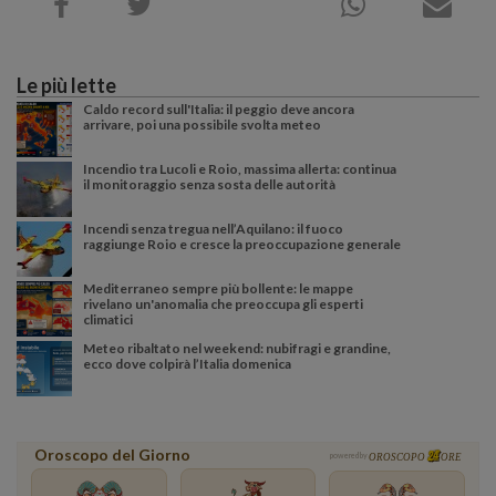
Le più lette
Caldo record sull'Italia: il peggio deve ancora
arrivare, poi una possibile svolta meteo
Incendio tra Lucoli e Roio, massima allerta: continua
il monitoraggio senza sosta delle autorità
Incendi senza tregua nell’Aquilano: il fuoco
raggiunge Roio e cresce la preoccupazione generale
Mediterraneo sempre più bollente: le mappe
rivelano un'anomalia che preoccupa gli esperti
climatici
Meteo ribaltato nel weekend: nubifragi e grandine,
ecco dove colpirà l’Italia domenica
Oroscopo del Giorno
powered by
OROSCOPO
ORE