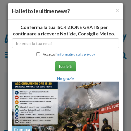
×
Hai letto le ultime news?
Conferma la tua ISCRIZIONE GRATIS per
continuare a ricevere Notizie, Consigli e Meteo.
Toggle navigation
Accetto
l'informativa sulla privacy
Iscriviti
No grazie
Cronaca