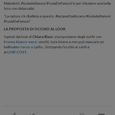
Maledetti. #isoladeifamosi #IsolaDeFamosi”e per chiudere una bella
foto con didascalia:
“La natura s'è ribellata a questo. #laciavattadiscanu #isoladeifamosi
#IsolaDeFamosi”
LA PROPOSTA DI OCCHIO AL LOOK
Ispirati dal look di
Chiara
Biasi
, vi proponiamo degli outfit con
il
tema bianco-nero
: vestiti, tute intere e non può mancare un
bellissimo
tacco a spillo
...Strizzando l'occhio ai
saldi
e
al
LOW
COST
.