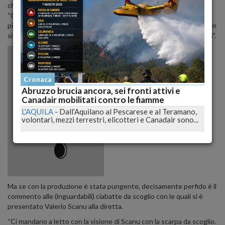
che si fa? L'isola si collega con
Piazza Pulita
? #isoladeifamosi” a
“Comunque pure ai matrimoni si prepara un piano b in caso di
pioggia. #isoladeifamosi”, passando per “Vabbe', visto che l'isola non
si fa,
Canale 5
potrebbe mandare un film di Rocco. #isoladeifamosi”.
Cronaca
Abruzzo brucia ancora, sei fronti attivi e
Canadair mobilitati contro le fiamme
L'AQUILA
-
Dall’Aquilano al Pescarese e al Teramano,
volontari, mezzi terrestri, elicotteri e Canadair sono...
Ma se con la produzione è stata pungente, decisamente perfido è il
commento alle (inguardabili) ciabatte da scoglio con le quali si è
presentato Valerio Scanu alla diretta.
“Ci mandano a letto con la visione di Scanu con la scarpa da scoglio.