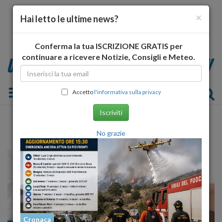
×
Hai letto le ultime news?
Conferma la tua ISCRIZIONE GRATIS per
continuare a ricevere Notizie, Consigli e Meteo.
Toggle navigation
Accetto
l'informativa sulla privacy
Iscriviti
No grazie
Cronaca