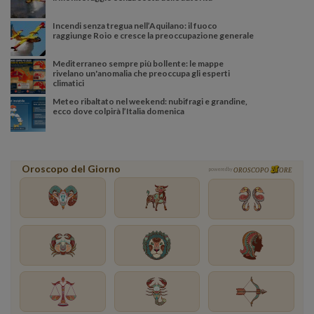
Incendi senza tregua nell’Aquilano: il fuoco
raggiunge Roio e cresce la preoccupazione generale
Mediterraneo sempre più bollente: le mappe
rivelano un'anomalia che preoccupa gli esperti
climatici
Meteo ribaltato nel weekend: nubifragi e grandine,
ecco dove colpirà l’Italia domenica
Oroscopo del Giorno
powered by
OROSCOPO
ORE