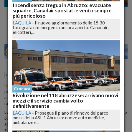
Cronaca nazionale
Incendi senza tregua in Abruzzo: evacuate
squadre, Canadair spostati e vento sempre
Sfruttamento minorile a Bari: 10 arresti, tra
più pericoloso
cui clienti consapevoli
L'AQUILA
-
Il nuovo aggiornamento delle 15:30
fotografa un'emergenza ancora aperta: Canadair,
elicotteri,...
22
27
MILANO
13 Maggio 2024
15:07
Cronaca nazionale
Bari (BA)
Un'operazione della Squadra Mobile di Bari porta all'arresto di dieci
Cronaca
persone coinvolte in un giro di prostituzione minorile. Tra gli
Rivoluzione nel 118 abruzzese: arrivano nuovi
arrestati, anche due clienti consapevoli della minore età delle
mezzi e il servizio cambia volto
ragazze coinvolte.
definitivamente
Le indagini, partite dalla denuncia della madre di una 16enne, hanno
L'AQUILA
-
Prosegue il piano di rinnovo del parco
mezzi della ASL 1 Abruzzo: nuove auto mediche,
portato alla luce un racket che ha coinvolto ragazze minorenni
ambulanze e...
adescate con la promessa di facili guadagni. Alcuni clienti
avrebbero pagato cifre elevate per singole prestazioni sessuali,