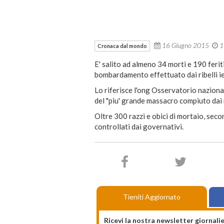
16 Giugno 2015
1
Cronaca dal mondo
E' salito ad almeno 34 morti e 190 feriti,
bombardamento effettuato dai ribelli ieri 
Lo riferisce l'ong Osservatorio nazional
del "piu' grande massacro compiuto dai r
Oltre 300 razzi e obici di mortaio, seco
controllati dai governativi.
Tieniti Aggiornato
Ricevi la nostra newsletter giornalie