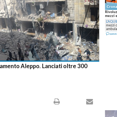
Cron
Rivoluz
mezzi e
L'AQUI
mezzi 
ambulan
comm
damento Aleppo. Lanciati oltre 300