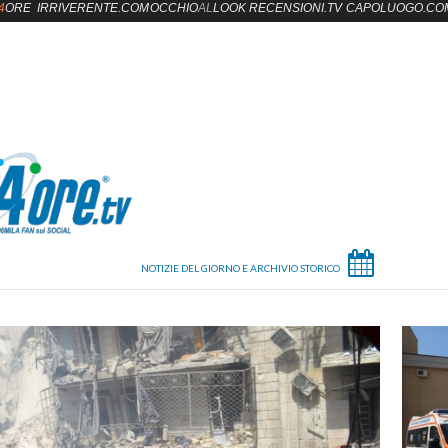
4
ORE
IRRIVERENTE.COM
OCCHIO
AL
LOOK
RECENSIONI.TV
CAPOLUOGO.CO