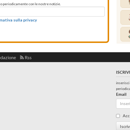
mato periodicamente con le nostre notizie.
rmativa sulla privacy
edazione
Rss
ISCRIV
inserisci
periodic
Email
Acc
Iscriv