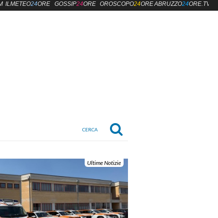
M
ILMETEO
24
ORE
GOSSIP
24
ORE
OROSCOPO
24
ORE
ABRUZZO
24
ORE.TV
Ultime Notizie