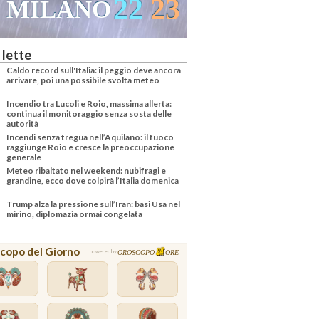
22
23
MILANO
 lette
Caldo record sull'Italia: il peggio deve ancora
arrivare, poi una possibile svolta meteo
Incendio tra Lucoli e Roio, massima allerta:
continua il monitoraggio senza sosta delle
autorità
Incendi senza tregua nell’Aquilano: il fuoco
raggiunge Roio e cresce la preoccupazione
generale
Meteo ribaltato nel weekend: nubifragi e
grandine, ecco dove colpirà l’Italia domenica
Trump alza la pressione sull’Iran: basi Usa nel
mirino, diplomazia ormai congelata
copo del Giorno
OROSCOPO
ORE
powered by