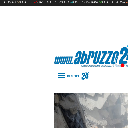
PUNTO
24
ORE
IL
24
ORE
TUTTOSPORT
24
ORE
ECONOMIA
24
ORE
CUCINA
2
Toggle navigation