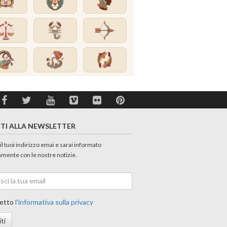
ITI ALLA NEWSLETTER
 il tuoi indirizzo emai e sarai informato
amente con le nostre notizie.
etto
l'informativa sulla privacy
iti