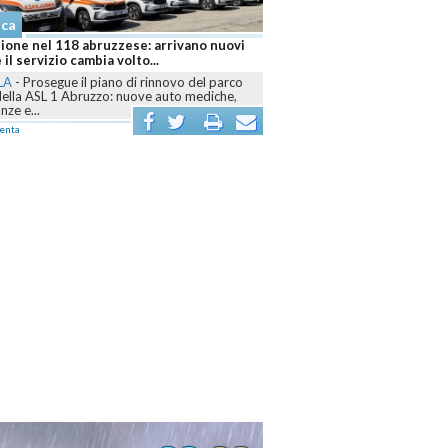
aca
ione nel 118 abruzzese: arrivano nuovi
 il servizio cambia volto...
LA
-
Prosegue il piano di rinnovo del parco
della ASL 1 Abruzzo: nuove auto mediche,
ze e...
enta