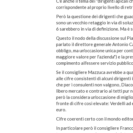
C'è anche il tema dei ''dirigenti apical
corrispondente al proprio livello di retri
Però la questione dei dirigenti che gua
sono un vecchio retaggio in via di soluz
6 sarebbero in via di definizione. Ma è 
Questo il nodo della discussione sul Pi
parlato il direttore generale Antonio C
obbligo, ma un'occasione unica per con
maggiore valore per l'azienda") e la pr
compimento all'essere servizio pubblico
Se il consigliere Mazzuca avrebbe a qua
alle cifre consistenti di alcuni dirigent
che per i consulenti non valgono, Diac
libero mercato e contrario ai tetti pur 
però la considera un'occasione di migli
fronte di cifre così elevate: Verdelli 
euro.
Cifre coerenti certo con il mondo editor
In particolare però il consigliere Franc