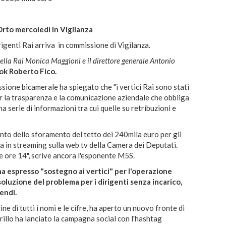
Orto mercoledì in Vigilanza
irigenti Rai arriva in commissione di Vigilanza.
della Rai Monica Maggioni e il direttore generale Antonio
ok Roberto Fico.
sione bicamerale ha spiegato che "i vertici Rai sono stati
er la trasparenza e la comunicazione aziendale che obbliga
na serie di informazioni tra cui quelle su retribuzioni e
onto dello sforamento del tetto dei 240mila euro per gli
sa in streaming sulla web tv della Camera dei Deputati.
le ore 14", scrive ancora l'esponente M5S.
 e ha espresso "sostegno ai vertici" per l'operazione
oluzione del problema per i dirigenti senza incarico,
endi.
ine di tutti i nomi e le cifre, ha aperto un nuovo fronte di
rillo ha lanciato la campagna social con l'hashtag