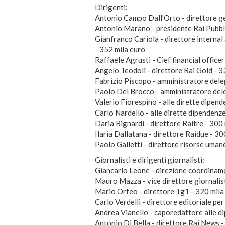
Dirigenti:
Antonio Campo Dall'Orto - direttore g
Antonio Marano - presidente Rai Pubbli
Gianfranco Cariola - direttore internal
- 352 mila euro
Raffaele Agrusti - Cief financial office
Angelo Teodoli - direttore Rai Gold - 
Fabrizio Piscopo - amministratore dele
Paolo Del Brocco - amministratore del
Valerio Fiorespino - alle dirette dipend
Carlo Nardello - alle dirette dipendenze
Daria Bignardi - direttore Raitre - 300
Ilaria Dallatana - direttore Raidue - 3
Paolo Galletti - direttore risorse uman
Giornalisti e dirigenti giornalisti:
Giancarlo Leone - direzione coordiname
Mauro Mazza - vice direttore giornalis
Mario Orfeo - direttore Tg1 - 320 mil
Carlo Verdelli - direttore editoriale pe
Andrea Vianello - caporedattore alle d
Antonio Di Bella - direttore Rai News -