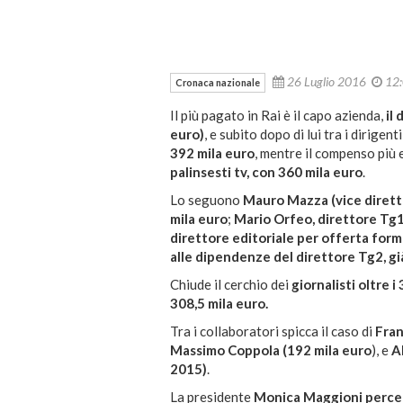
26 Luglio 2016
12
Cronaca nazionale
Il più pagato in Rai è il capo azienda,
il
euro)
, e subito dopo di lui tra i dirigent
392 mila euro
, mentre il compenso più e
palinsesti tv, con 360 mila euro
.
Lo seguono
Mauro Mazza (vice dirett
mila euro
;
Mario Orfeo, direttore Tg1
direttore editoriale per offerta form
alle dipendenze del direttore Tg2, già
Chiude il cerchio dei
giornalisti oltre 
308,5 mila euro.
Tra i collaboratori spicca il caso di
Fran
Massimo Coppola (192 mila euro
), e
A
2015)
.
La presidente
Monica Maggioni percep