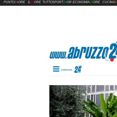
PUNTO
24
ORE
IL
24
ORE
TUTTOSPORT
24
ORE
ECONOMIA
24
ORE
CUCINA
2
Toggle navigation