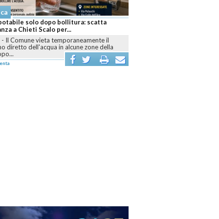
ronaca
te di paura a Pescara: diversi minorenni in
edale dopo un abuso di alcol
SCARA
-
Intervento di ambulanze e polizia sul
ngomare nord dopo i malori accusati da numerosi
azzi...
commenta