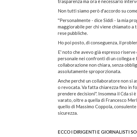
trasparenza ma ora è necessario interven
Non tutti siamo però d'accordo su come 
''Personalmente - dice Siddi - la mia pro
maggiorabile per chi viene chiamato a 
rese pubbliche.
Ho poi posto, di conseguenza, il probl
E' noto che avevo già espresso riserve 
personale nei confronti di un collega e 
collaborazione non chiara, senza obbligo
assolutamente sproporzionata.
Anche perché un collaboratore non si as
o revocata. Va fatta chiarezza fino in f
prendere decisioni''. Insomma il Cda si 
varato, oltre a quella di Francesco Mer
quello di Massimo Coppola, consulente e
sicurezza.
ECCO I DIRIGENTI E GIORNALISTI SO