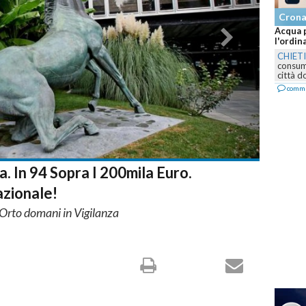
Cronaca
C
Acqua potabile solo dopo bollitura: scatta
Not
l'ordinanza a Chieti Scalo per...
osp
CHIETI
-
Il Comune vieta temporaneamente il
PE
consumo diretto dell'acqua in alcune zone della
lu
città dopo...
rag
commenta
a. In 94 Sopra I 200mila Euro.
zionale!
l'Orto domani in Vigilanza