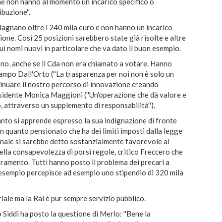
i che non hanno al momento un incarico specifico o
buzione''.
dagnano oltre i 240 mila euro e non hanno un incarico
ione. Così 25 posizioni sarebbero state già risolte e altre
sui nomi nuovi in particolare che va dato il buon esempio.
ano, anche se il Cda non era chiamato a votare. Hanno
ampo Dall'Orto (''La trasparenza per noi non è solo un
tinuare il nostro percorso di innovazione creando
esidente Monica Maggioni (''Un'operazione che dà valore e
, attraverso un supplemento di responsabilità'').
nto si apprende espresso la sua indignazione di fronte
i in quanto pensionato che ha dei limiti imposti dalla legge
onale si sarebbe detto sostanzialmente favorevole al
nella consapevolezza di porsi regole, critico Freccero che
oramento. Tutti hanno posto il problema dei precari a
ad esempio percepisce ad esempio uno stipendio di 320 mila
iale ma la Rai è pur sempre servizio pubblico.
o Siddi ha posto la questione di Merlo: ''Bene la