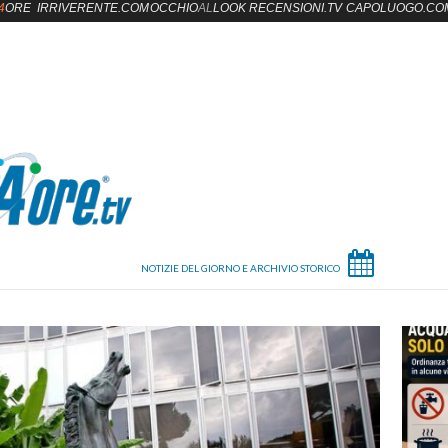
4
ORE
IRRIVERENTE.COM
OCCHIO
AL
LOOK
RECENSIONI.TV
CAPOLUOGO.CO