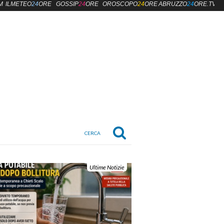
M
ILMETEO
24
ORE
GOSSIP
24
ORE
OROSCOPO
24
ORE
ABRUZZO
24
ORE.TV
Ultime Notizie