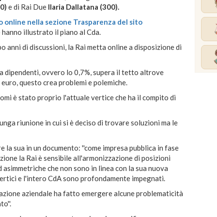
0)
e di Rai Due
Ilaria Dallatana (300).
o online nella sezione Trasparenza del sito
 hanno illustrato il piano al Cda.
o anni di discussioni, la Rai metta online a disposizione di
a dipendenti, ovvero lo 0,7%, supera il tetto altrove
 euro, questo crea problemi e polemiche.
omi è stato proprio l'attuale vertice che ha il compito di
lunga riunione in cui si è deciso di trovare soluzioni ma le
dire la sua in un documento: ''come impresa pubblica in fase
ione la Rai è sensibile all'armonizzazione di posizioni
d asimmetriche che non sono in linea con la sua nuova
i vertici e l'intero CdA sono profondamente impegnati.
cazione aziendale ha fatto emergere alcune problematicità
o''.