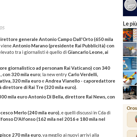
24
27
MILANO
Le più
:05
 direttore generale Antonio Campo Dall'Orto (650 mila
i viene
Antonio Marano (presidente Rai Pubblicità) con
levato tra i giornalisti è quello di
Giancarlo Leone, ai
ore giornalistico ad personam Rai Vaticano) con 340
, con 320 mila euro
; la new entry
Carlo Verdelli,
ativa, 320 mila euro
e
Andrea Vianello - caporedattore
 direttore di Rai Tre (320 mila euro)
.
i 300 mila euro Antonio Di Bella, direttore Rai News, con
Oros
cesco Merlo (240 mila euro)
, e quelli discussi in Cda di
lfonso D'Alfonso (162 mila nel 2016 e 180 mila nel
isce 270 mila euro
, va meglio ai nuovi arrivi alla