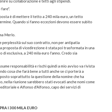
ire su collaborazione e tetti agli stipendi.
fare''.
posta è di mettere il tetto a 240 mila euro, un tetto
termine. Quando si fanno eccezioni devono essere subito
ema Merlo.
e perplessità sul suo contratto, non per antipatia
la proposta di vicedirezione è stata poi trasformata in una
 di esclusiva, a 240 mila euro l'anno. Credo sia
sume responsabilità e rischi quindi a mio avviso va rivista
ondo cosa che farà bene a tutti anche se ci porterà a
è posto soprattutto la questione della nomine che ha
lo, nella riunione sarebbero stati evocati anche nomi come
ditoriale e Alfonso d'Alfonso, capo dei servizi di
PRA I 300 MILA EURO