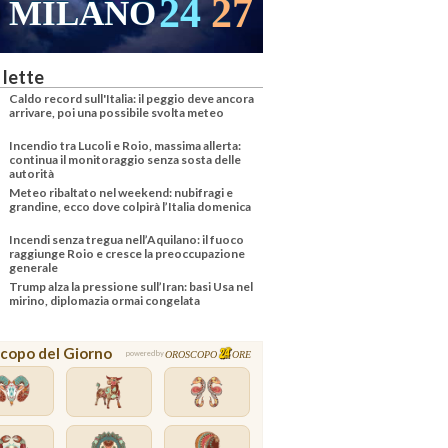
23
25
VENEZIA
 lette
Caldo record sull'Italia: il peggio deve ancora
arrivare, poi una possibile svolta meteo
Incendio tra Lucoli e Roio, massima allerta:
continua il monitoraggio senza sosta delle
autorità
Meteo ribaltato nel weekend: nubifragi e
grandine, ecco dove colpirà l’Italia domenica
Incendi senza tregua nell’Aquilano: il fuoco
raggiunge Roio e cresce la preoccupazione
generale
Trump alza la pressione sull’Iran: basi Usa nel
mirino, diplomazia ormai congelata
copo del Giorno
OROSCOPO
ORE
powered by