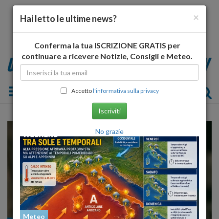
×
Hai letto le ultime news?
Conferma la tua ISCRIZIONE GRATIS per
continuare a ricevere Notizie, Consigli e Meteo.
Toggle navigation
Accetto
l'informativa sulla privacy
Iscriviti
No grazie
Meteo