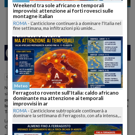
Cronaca
Weekend tra sole africano e temporali
improvvisi: attenzione ai forti rovesci sulle
Tangenti Pescara: D'Alfonso in aula con il
montagne italian
braccio rotto
ROMA
-
L'anticiclone continuerà a dominare l'Italia nel
fine settimana, ma infiltrazioni più umide...
26
29
MILANO
08 Ottobre 2012
11:46
Cronaca
Pescara (PE)
Meteo
Nonostante il brutto incidente in bici di qualche giorno fa l'ex
Ferragosto rovente sull'Italia: caldo africano
sindaco di Pescara
Luciano D'Alfonso, questa mattina, si e'
dominante ma attenzione ai temporali
presentato al processo che lo vede imputato insieme al suo ex
improvvisi in ar
braccio destro, Guido Dezio, agli imprenditori Carlo e Alfonso
ROMA
-
L'anticiclone subtropicale continuerà a
Toto, e altri 20 imputati
.
dominare la settimana di Ferragosto, con afa intensa,...
La vicenda riguarda
presunte tangenti negli appalti pubblici al
Comune di Pescara
.