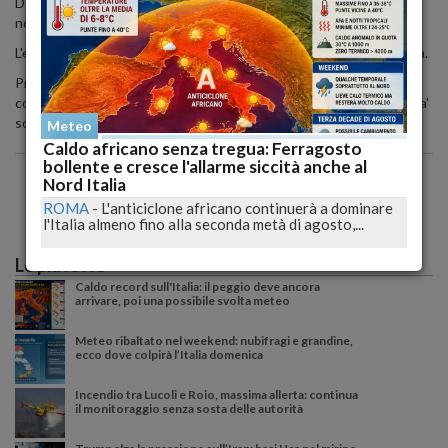
D'Alfonso per partecipare all'udienza e' uscito dall'ospedale
nonostante un braccio rotto.
L'ex primo cittadino ha un cerotto sulla testa e un tutore alla spalla.
Prima dell'inizio dell'udienza D'Alfonso ha detto al presidente del
collegio del tribunale di Pescara, Antonella Di Carlo, che oggi dovra'
sottoporsi all'ultima tac e che sta bene.
Meteo
Caldo africano senza tregua: Ferragosto
bollente e cresce l'allarme siccità anche al
Nord Italia
ROMA
-
L'anticiclone africano continuerà a dominare
l'Italia almeno fino alla seconda metà di agosto,...
Le più lette
Caldo record sull'Italia: il peggio deve ancora
arrivare, poi una possibile svolta meteo
Meteo ribaltato nel weekend: nubifragi e grandine,
ecco dove colpirà l’Italia domenica
Incendio tra Lucoli e Roio, massima allerta: continua
il monitoraggio senza sosta delle autorità