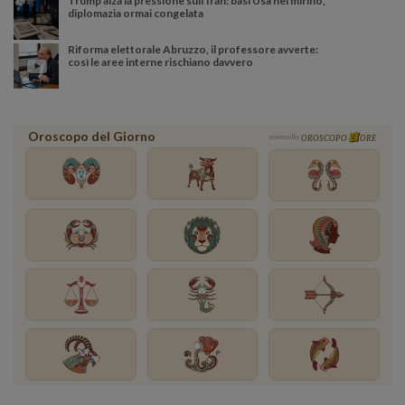
Trump alza la pressione sull’Iran: basi Usa nel mirino,
diplomazia ormai congelata
Riforma elettorale Abruzzo, il professore avverte:
così le aree interne rischiano davvero
Oroscopo del Giorno
powered by
OROSCOPO
ORE