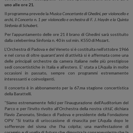
uno alle ore 21
.
Il programma prevede la
Musica Concertante di Ghedini, per violoncello e
archi, il Concerto n. 1 per violoncello e orchestra di F. J. Haydn e la Quinta
Sinfonia di Schubert.
Per l’appuntamento delle ore 21 il brano di Ghedini sarà sostituito
dalla celeberrima Sinfonia n. 40 in sol min. K550 di Mozart.
L’Orchestra di Padova e del Veneto si è costituita nell’ottobre 1966
e nel corso di oltre quarant’anni di attività si è affermata come una
delle principali orchestre da camera italiane nelle più prestigiose
sedi concertistiche in Italia e all’estero. E’ stata a L’Aquila in molte
occasioni in passato, sempre con programmi estremamente
interessanti e coinvolgenti.
Il concerto è in abbonamento per la 67.ma stagione concertistica
della Barattelli.
“Siamo estremamente felici per l’inaugurazione dell’Auditorium del
Parco e per l’invito rivolto all’Orchestra della nostra città”, dichiara
Flavio Zanonato, Sindaco di Padova e presidente della Fondazione
OPV
“Si tratta di un’occasione di rinascita per L’Aquila dopo le
sofferenze del sisma che l’ha colpita; una manifestazione di
coraggio e di voglia di futuro che dimostra la consapevolezza che la