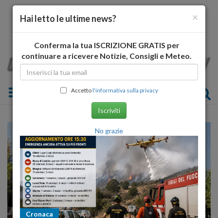
×
Hai letto le ultime news?
Conferma la tua ISCRIZIONE GRATIS per
continuare a ricevere Notizie, Consigli e Meteo.
Toggle navigation
Accetto
l'informativa sulla privacy
Iscriviti
No grazie
Cronaca