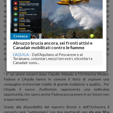
Così il quarto appuntamento della stagione musicale della Società
Aquilana dei Concerti “B. Barattelli”,
domenica 28 ottobre
, in
accordo con il Comune dell’Aquila, approda proprio
nell’
Auditorium del Parco
, la sala progettata da Renzo Piano ed
inaugurata appena due settimane fa con Claudio Abbado,
l’Orchestra Mozart e la partecipazione di tantissime istituzioni,
associazioni e gruppi musicali della città.
Cronaca
Il concerto, inserito nell'ambito del Progetto Circolazione Musicale
Abruzzo brucia ancora, sei fronti attivi e
in Italia del CIDIM (con il sostegno della Cariplo), cui la Società
Canadair mobilitati contro le fiamme
Aquilana dei Concerti aderisce da molti anni, ospita l’Orchestra di
Padova e del Veneto diretta dal violoncellista
Enrico Bronzi
, uno
L'AQUILA
-
Dall’Aquilano al Pescarese e al
Teramano, volontari, mezzi terrestri, elicotteri e
dei migliori interpreti della sua generazione (classe 1973).
Canadair sono...
"
E'
un onore esserci dopo Claudio Abbado e l’Orchestra Mozart.
Padova e L’Aquila hanno in comune il fatto di ospitare una
compagine orchestrale stabile di grande tradizione e qualità… Per
L’Aquila il nuovo Auditorium rappresenta una bellissima
opportunità, che spero anche Padova possa avere in un futuro non
troppo lontano.”
Grazie alla disponibilità del maestro Bronzi e dell’Orchestra il
concerto sarà “raddoppiato” con due spettacoli, uno alle
ore 18 e