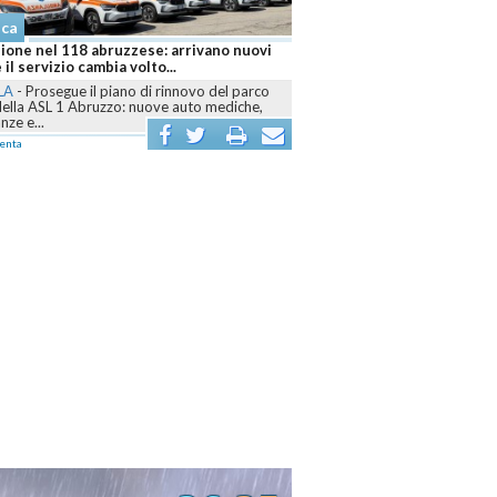
aca
ione nel 118 abruzzese: arrivano nuovi
 il servizio cambia volto...
LA
-
Prosegue il piano di rinnovo del parco
della ASL 1 Abruzzo: nuove auto mediche,
ze e...
enta