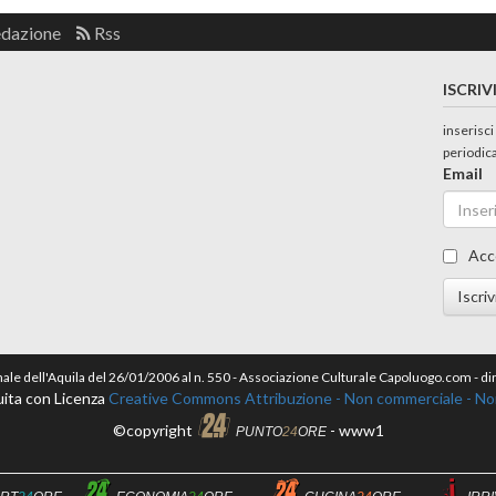
edazione
Rss
ISCRIV
inserisci
periodic
Email
Acc
Iscriv
nale dell'Aquila del 26/01/2006 al n. 550 - Associazione Culturale Capoluogo.com - 
ita con Licenza
Creative Commons Attribuzione - Non commerciale - Non 
©copyright
- www1
PUNTO
24
ORE