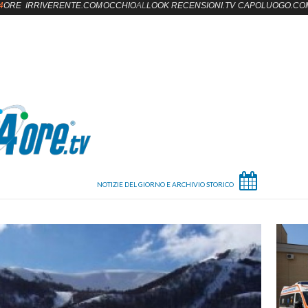
4
ORE
IRRIVERENTE.COM
OCCHIO
AL
LOOK
RECENSIONI.TV
CAPOLUOGO.CO