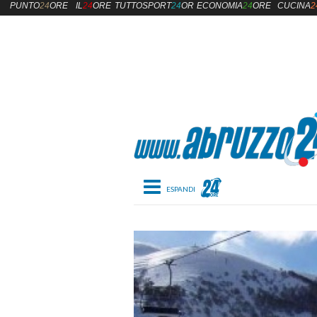
PUNTO
24
ORE
IL
24
ORE
TUTTOSPORT
24
ORE
ECONOMIA
24
ORE
CUCINA
2
Toggle navigation