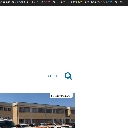
M
ILMETEO
24
ORE
GOSSIP
24
ORE
OROSCOPO
24
ORE
ABRUZZO
24
ORE.TV
Ultime Notizie