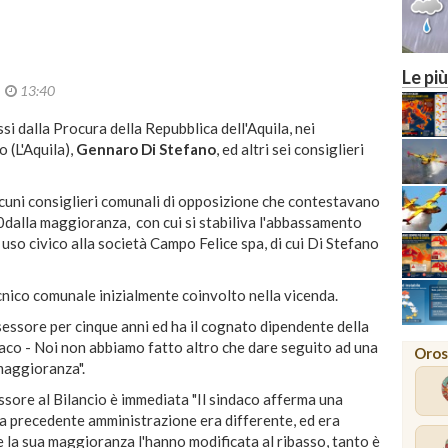
Le più
2
13:40
i dalla Procura della Repubblica dell'Aquila, nei
 (L'Aquila),
Gennaro Di Stefano
, ed altri sei consiglieri
alcuni consiglieri comunali di opposizione che contestavano
0dalla maggioranza, con cui si stabiliva l'abbassamento
 uso civico alla società Campo Felice spa, di cui Di Stefano
ecnico comunale inizialmente coinvolto nella vicenda.
sessore per cinque anni ed ha il cognato dipendente della
ndaco - Noi non abbiamo fatto altro che dare seguito ad una
Oros
maggioranza".
essore al Bilancio è immediata "Il sindaco afferma una
la precedente amministrazione era differente, ed era
e la sua maggioranza l'hanno modificata al ribasso, tanto è