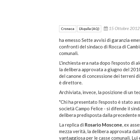
15 Ottobre 201
Cronaca
L'Aquila (AQ)
ha emesso Sette avvisi di garanzia emess
confronti del sindaco di Rocca di Cambio
comunali.
L'inchiesta era nata dopo l'esposto di 
la delibera approvata a giugno del 201
del canone di concessione dei terreni di
è direttore.
Archiviata, invece, la posizione di un t
"Chi ha presentato l'esposto è stato as
società Campo Felice - si difende il si
delibera predisposta dalla precedente 
La replica di
Rosario Moscone
, ex ass
mezza verità, la delibera approvata dal
vantaggiosa per le casse comunali. Lui 