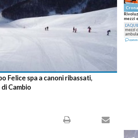
Cron
Rivoluz
mezzi e
L'AQUI
mezzi 
ambulan
comm
po Felice spa a canoni ribassati,
a di Cambio