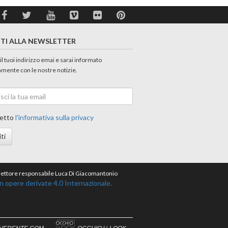
ITI ALLA NEWSLETTER
 il tuoi indirizzo emai e sarai informato
amente con le nostre notizie.
etto
l'informativa sulla privacy
iti
direttore responsabile Luca Di Giacomantonio
opere derivate 4.0 Internazionale.