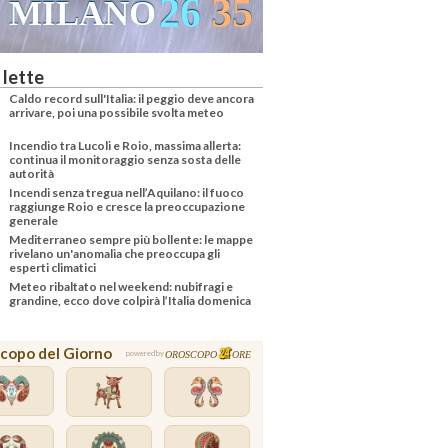
26
35
MILANO
 lette
Caldo record sull'Italia: il peggio deve ancora
arrivare, poi una possibile svolta meteo
Incendio tra Lucoli e Roio, massima allerta:
continua il monitoraggio senza sosta delle
autorità
Incendi senza tregua nell’Aquilano: il fuoco
raggiunge Roio e cresce la preoccupazione
generale
Mediterraneo sempre più bollente: le mappe
rivelano un'anomalia che preoccupa gli
esperti climatici
Meteo ribaltato nel weekend: nubifragi e
grandine, ecco dove colpirà l’Italia domenica
copo del Giorno
OROSCOPO
ORE
powered by