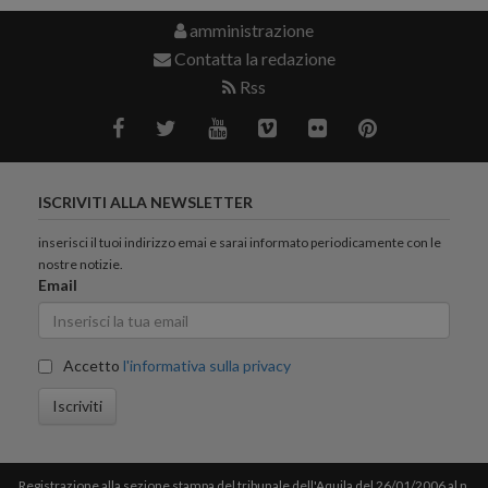
amministrazione
Contatta la redazione
Rss
ISCRIVITI ALLA NEWSLETTER
inserisci il tuoi indirizzo emai e sarai informato periodicamente con le
nostre notizie.
Email
Accetto
l'informativa sulla privacy
Iscriviti
Registrazione alla sezione stampa del tribunale dell'Aquila del 26/01/2006 al n.