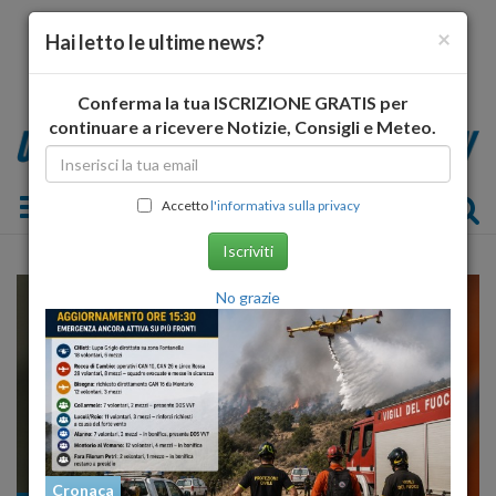
×
Hai letto le ultime news?
Conferma la tua ISCRIZIONE GRATIS per
continuare a ricevere Notizie, Consigli e Meteo.
Toggle navigation
Accetto
l'informativa sulla privacy
Iscriviti
No grazie
Cronaca