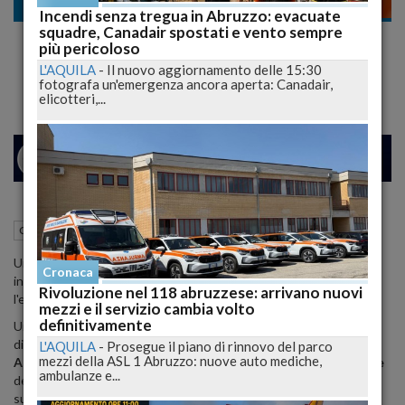
Cronaca nera
Incendi senza tregua in Abruzzo: evacuate
squadre, Canadair spostati e vento sempre
Terribile incidente domestico: uomo di 66
più pericoloso
anni perde la vita in ospedale!
L'AQUILA
-
Il nuovo aggiornamento delle 15:30
fotografa un'emergenza ancora aperta: Canadair,
elicotteri,...
24
26
MILANO
16 Ottobre 2024
12:56
Cronaca nera
L'Aquila (AQ)
Un 66enne di Cagnano Amiterno è deceduto dopo un tragico
Cronaca
incidente con una lavatrice; stava aiutando un amico a spostare
Rivoluzione nel 118 abruzzese: arrivano nuovi
l'elettrodomestico.
mezzi e il servizio cambia volto
definitivamente
Un grave
incidente domestico
ha portato alla tragica scomparsa
di
Pierfranco Cimini
, un uomo di 66 anni originario di
Cagnano
L'AQUILA
-
Prosegue il piano di rinnovo del parco
mezzi della ASL 1 Abruzzo: nuove auto mediche,
Amiterno
. La vittima è deceduta presso l'ospedale
San Salvatore
ambulanze e...
dell'Aquila, dove era ricoverato in
terapia intensiva
dopo aver
subito gravi ferite mentre stava spostando una
lavatrice
.