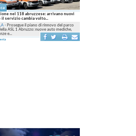
aca
ione nel 118 abruzzese: arrivano nuovi
 il servizio cambia volto...
LA
-
Prosegue il piano di rinnovo del parco
della ASL 1 Abruzzo: nuove auto mediche,
ze e...
enta