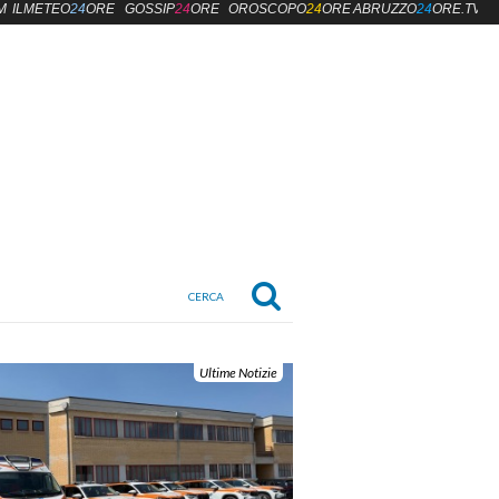
M
ILMETEO
24
ORE
GOSSIP
24
ORE
OROSCOPO
24
ORE
ABRUZZO
24
ORE.TV
Ultime Notizie