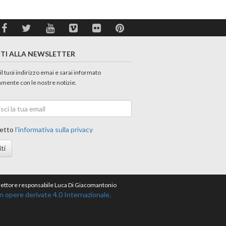
ITI ALLA NEWSLETTER
 il tuoi indirizzo emai e sarai informato
amente con le nostre notizie.
etto
l'informativa sulla privacy
iti
direttore responsabile Luca Di Giacomantonio
opere derivate 4.0 Internazionale.