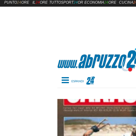
PUNTO
24
ORE
IL
24
ORE
TUTTOSPORT
24
ORE
ECONOMIA
24
ORE
CUCINA
2
Toggle navigation