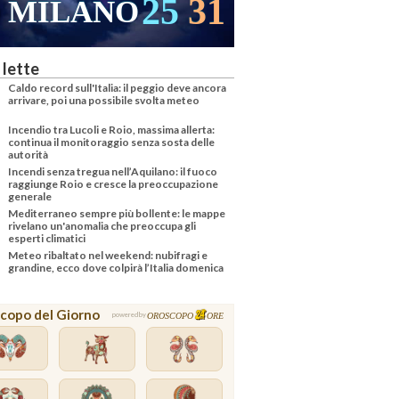
25
31
MILANO
 lette
Caldo record sull'Italia: il peggio deve ancora
arrivare, poi una possibile svolta meteo
Incendio tra Lucoli e Roio, massima allerta:
continua il monitoraggio senza sosta delle
autorità
Incendi senza tregua nell’Aquilano: il fuoco
raggiunge Roio e cresce la preoccupazione
generale
Mediterraneo sempre più bollente: le mappe
rivelano un'anomalia che preoccupa gli
esperti climatici
Meteo ribaltato nel weekend: nubifragi e
grandine, ecco dove colpirà l’Italia domenica
copo del Giorno
OROSCOPO
ORE
powered by