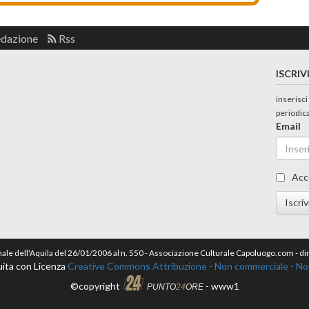
edazione
Rss
ISCRIV
inserisci
periodic
Email
Acc
Iscriv
nale dell'Aquila del 26/01/2006 al n. 550 - Associazione Culturale Capoluogo.com - 
ita con Licenza
Creative Commons Attribuzione - Non commerciale - Non 
©copyright
- www1
PUNTO
24
ORE