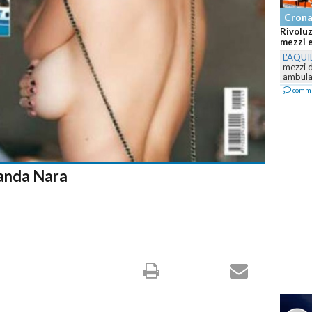
Cron
Rivoluz
mezzi e
L'AQUI
mezzi 
ambulan
comm
anda Nara