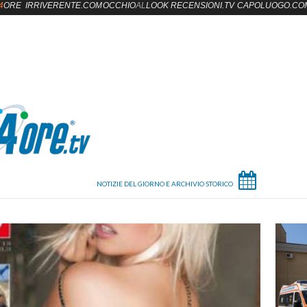
4
ORE
IRRIVERENTE.COM
OCCHIO
AL
LOOK
RECENSIONI.TV
CAPOLUOGO.CO