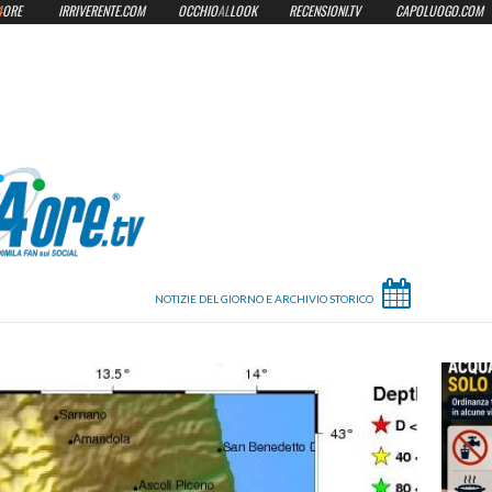
4
ORE
IRRIVERENTE.COM
OCCHIO
AL
LOOK
RECENSIONI.TV
CAPOLUOGO.COM