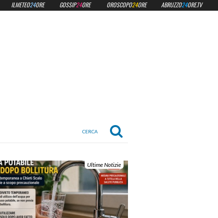
ILMETEO
24
ORE
GOSSIP
24
ORE
OROSCOPO
24
ORE
ABRUZZO
24
ORE.TV
Ultime Notizie