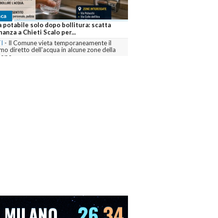
ca
Cronaca
 potabile solo dopo bollitura: scatta
Notte di paura a Pescara: di
nanza a Chieti Scalo per...
ospedale dopo un abuso di a
I
-
Il Comune vieta temporaneamente il
PESCARA
-
Intervento di ambul
o diretto dell'acqua in alcune zone della
lungomare nord dopo i malori 
dopo...
numerosi ragazzi...
menta
commenta
26
34
MILANO
VENEZIA