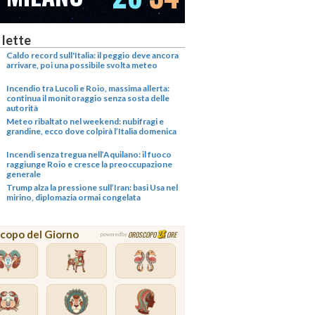
 lette
Caldo record sull'Italia: il peggio deve ancora
arrivare, poi una possibile svolta meteo
Incendio tra Lucoli e Roio, massima allerta:
continua il monitoraggio senza sosta delle
autorità
Meteo ribaltato nel weekend: nubifragi e
grandine, ecco dove colpirà l’Italia domenica
Incendi senza tregua nell’Aquilano: il fuoco
raggiunge Roio e cresce la preoccupazione
generale
Trump alza la pressione sull’Iran: basi Usa nel
mirino, diplomazia ormai congelata
copo del Giorno
OROSCOPO
ORE
powered by