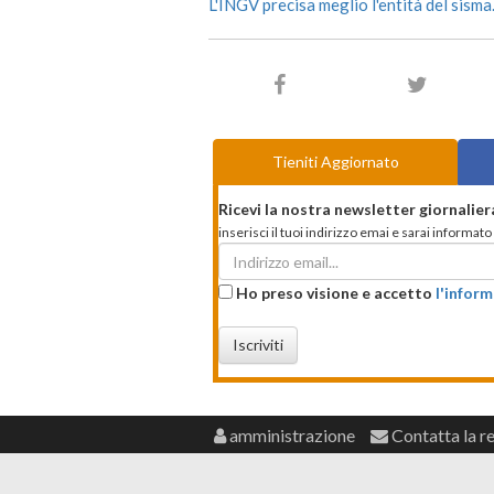
L'INGV precisa meglio l'entità del sisma
Tieniti Aggiornato
Ricevi la nostra newsletter giornalier
inserisci il tuoi indirizzo emai e sarai informa
Ho preso visione e accetto
l'inform
Iscriviti
amministrazione
Contatta la r