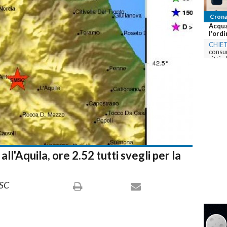
Crona
Acqua
l'ordi
CHIET
consum
città 
com
ll'Aquila, ore 2.52 tutti svegli per la
MSC