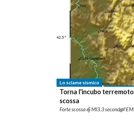
Lo sciame sismico
Torna l'incubo terremoto a
scossa
Forte scossa di Ml3.3 secondo l'E