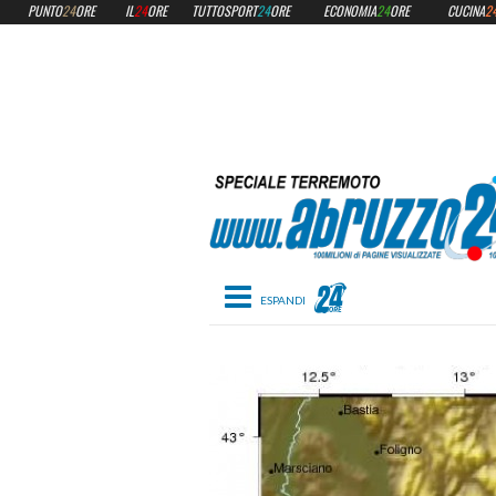
PUNTO
24
ORE
IL
24
ORE
TUTTOSPORT
24
ORE
ECONOMIA
24
ORE
CUCINA
2
Toggle navigation