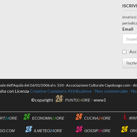
ISCRIV
inserisci
periodic
Email
Acc
Iscriv
nale dell'Aquila del 26/01/2006 al n. 550 - Associazione Culturale Capoluogo.com - 
ita con Licenza
Creative Commons Attribuzione - Non commerciale - Non 
©copyright
- www1
PUNTO
24
ORE
RT
24
ORE
ECONOMIA
24
ORE
CUCINA
24
ORE
IRR
GO.COM
ILMETEO
24
ORE
GOSSIP
24
ORE
OR