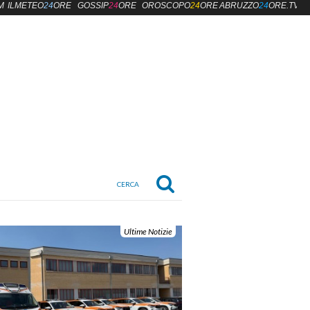
M
ILMETEO
24
ORE
GOSSIP
24
ORE
OROSCOPO
24
ORE
ABRUZZO
24
ORE.TV
Ultime Notizie