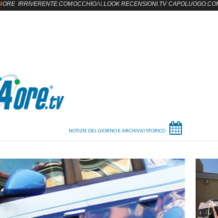
4
ORE
IRRIVERENTE.COM
OCCHIO
AL
LOOK
RECENSIONI.TV
CAPOLUOGO.CO