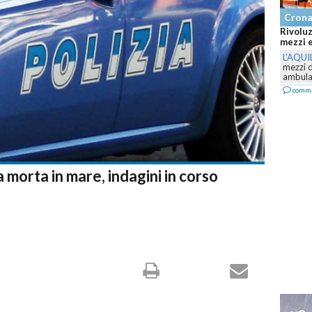
Cron
Rivoluz
mezzi e
L'AQUI
mezzi 
ambulan
comm
 morta in mare, indagini in corso