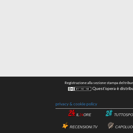
Registrazione alla sezione stampa del tribu
Quest'opera è distribu
privacy & cookie policy
IL
24
ORE
TUTTOSPO
RECENSIONI.TV
CAPOLUO