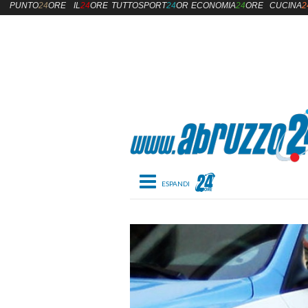
PUNTO
24
ORE
IL
24
ORE
TUTTOSPORT
24
ORE
ECONOMIA
24
ORE
CUCINA
2
Toggle navigation