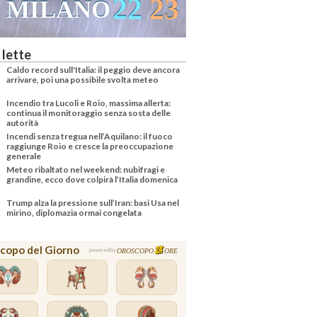
22
23
MILANO
 lette
Caldo record sull'Italia: il peggio deve ancora
arrivare, poi una possibile svolta meteo
Incendio tra Lucoli e Roio, massima allerta:
continua il monitoraggio senza sosta delle
autorità
Incendi senza tregua nell’Aquilano: il fuoco
raggiunge Roio e cresce la preoccupazione
generale
Meteo ribaltato nel weekend: nubifragi e
grandine, ecco dove colpirà l’Italia domenica
Trump alza la pressione sull’Iran: basi Usa nel
mirino, diplomazia ormai congelata
copo del Giorno
OROSCOPO
ORE
powered by