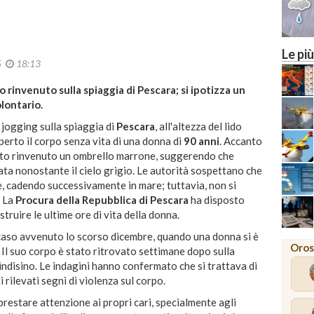
Le più
25
18:13
o rinvenuto sulla spiaggia di Pescara; si ipotizza un
lontario.
jogging sulla spiaggia di
Pescara
, all'altezza del lido
operto il corpo senza vita di una donna di
90 anni
. Accanto
stato rinvenuto un ombrello marrone, suggerendo che
ata nonostante il cielo grigio. Le autorità sospettano che
, cadendo successivamente in mare; tuttavia, non si
. La
Procura della Repubblica di Pescara
ha disposto
struire le ultime ore di vita della donna.
caso avvenuto lo scorso dicembre, quando una donna si è
Oros
 Il suo corpo è stato ritrovato settimane dopo sulla
rindisino. Le indagini hanno confermato che si trattava di
rilevati segni di violenza sul corpo.
 prestare attenzione ai propri cari, specialmente agli