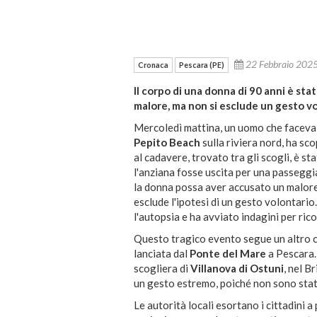
22 Febbraio 20
Cronaca
Pescara (PE)
Il corpo di una donna di 90 anni è stat
malore, ma non si esclude un gesto vo
Mercoledì mattina, un uomo che faceva 
Pepito Beach
sulla riviera nord, ha sc
al cadavere, trovato tra gli scogli, è 
l'anziana fosse uscita per una passeggi
la donna possa aver accusato un malore
esclude l'ipotesi di un gesto volontario
l'autopsia e ha avviato indagini per rico
Questo tragico evento segue un altro 
lanciata dal
Ponte del Mare
a Pescara.
scogliera di
Villanova di Ostuni
, nel B
un gesto estremo, poiché non sono stati 
Le autorità locali esortano i cittadini a