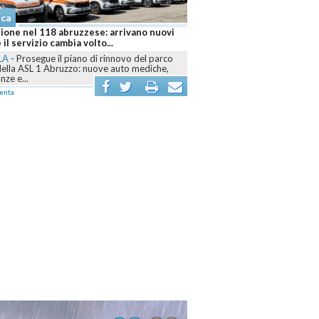
aca
ione nel 118 abruzzese: arrivano nuovi
 il servizio cambia volto...
LA
-
Prosegue il piano di rinnovo del parco
della ASL 1 Abruzzo: nuove auto mediche,
ze e...
enta