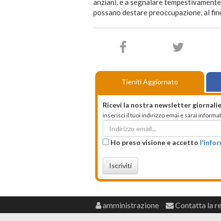
anziani, e a segnalare tempestivamente 
possano destare preoccupazione, al fine 
Tieniti Aggiornato
Ricevi la nostra newsletter giornalie
inserisci il tuoi indirizzo emai e sarai infor
Ho preso visione e accetto
l'info
Iscriviti
amministrazione
Contatta la r