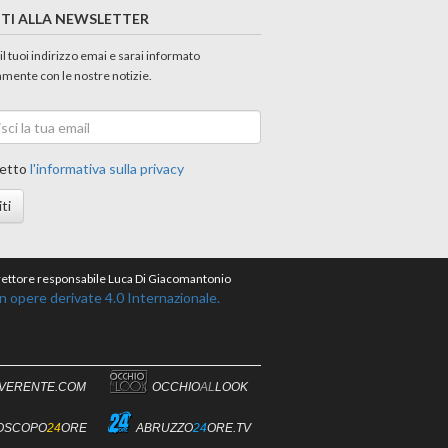
ITI ALLA NEWSLETTER
 il tuoi indirizzo emai e sarai informato
amente con le nostre notizie.
etto
l'informativa sulla privacy
iti
direttore responsabile Luca Di Giacomantonio
opere derivate 4.0 Internazionale.
IVERENTE.COM
OCCHIO
AL
LOOK
OSCOPO
24
ORE
ABRUZZO
24
ORE.TV