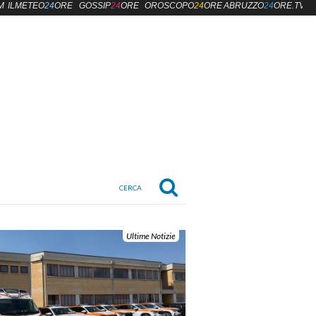
M
ILMETEO
24
ORE
GOSSIP
24
ORE
OROSCOPO
24
ORE
ABRUZZO
24
ORE.TV
Ultime Notizie