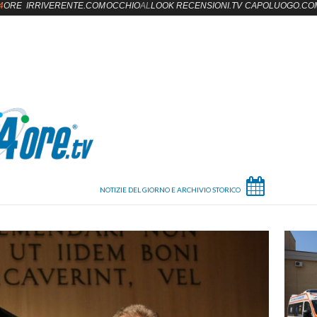
4
ORE
IRRIVERENTE.COM
OCCHIO
AL
LOOK
RECENSIONI.TV
CAPOLUOGO.CO