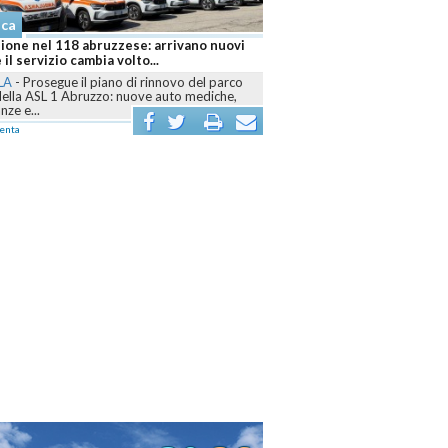
aca
ione nel 118 abruzzese: arrivano nuovi
 il servizio cambia volto...
LA
-
Prosegue il piano di rinnovo del parco
della ASL 1 Abruzzo: nuove auto mediche,
ze e...
enta