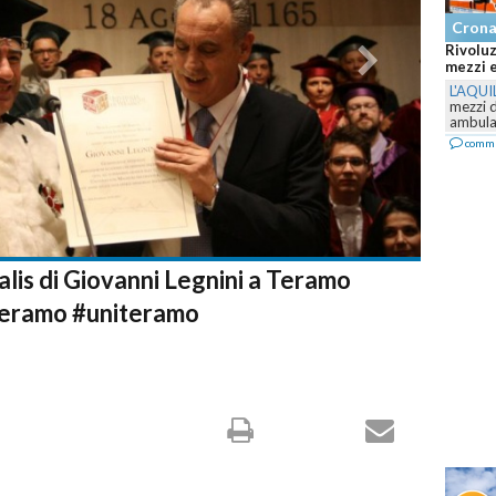
Cron
Rivoluz
mezzi e
L'AQUI
mezzi 
ambulan
comm
ralis di Giovanni Legnini a Teramo
eramo #uniteramo