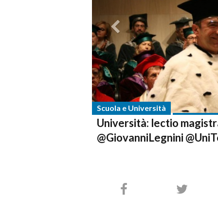
Scuola e Università
Università: lectio magist
@GiovanniLegnini @UniT