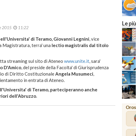
Le più
le 2015
11:22
dell'Universita' di Teramo, Giovanni Legnini
, vice
a Magistratura, terra' una
lectio magistralis dal titolo
etta streaming sul sito di Ateneo
www.unite.it
, sara'
no D'Amico
, del preside della Facolta' di Giurisprudenza
io di Diritto Costituzionale
Angela Musumeci
,
rientamento in entrata di Ateneo.
ell'Universita' di Teramo, parteciperanno anche
riori dell'Abruzzo
.
Oros