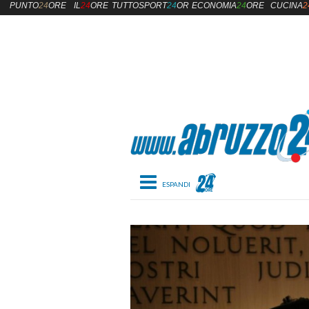
PUNTO
24
ORE
IL
24
ORE
TUTTOSPORT
24
ORE
ECONOMIA
24
ORE
CUCINA
2
Toggle navigation