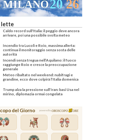
20
26
MILANO
 lette
Caldo record sull'Italia: il peggio deve ancora
arrivare, poi una possibile svolta meteo
Incendio tra Lucoli e Roio, massima allerta:
continua il monitoraggio senza sosta delle
autorità
Incendi senza tregua nell’Aquilano: il fuoco
raggiunge Roio e cresce la preoccupazione
generale
Meteo ribaltato nel weekend: nubifragi e
grandine, ecco dove colpirà l’Italia domenica
Trump alza la pressione sull’Iran: basi Usa nel
mirino, diplomazia ormai congelata
copo del Giorno
OROSCOPO
ORE
powered by