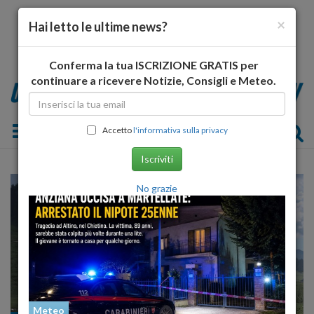
×
Hai letto le ultime news?
Conferma la tua ISCRIZIONE GRATIS per
continuare a ricevere Notizie, Consigli e Meteo.
Toggle navigation
Accetto
l'informativa sulla privacy
Iscriviti
No grazie
Meteo