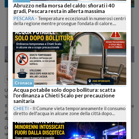
Cronaca nazionale
Abruzzo nella morsa del caldo: sfiorati i 40
gradi, Pescara resta in allerta massima
Veivolo con due persone a bordo disperso
PESCARA
-
Temperature eccezionali in numerosi centri
sulle alpi Valdostane
della regione mentre prosegue l'ondata di calore....
28
29
LANO
VENEZ
30 Agosto 2018
10:25
Cronaca nazionale
Aosta (AO)
Cronaca
Acqua potabile solo dopo bollitura: scatta
Un aereo da turismo con due persone a bordo risulta disperso tra
l'ordinanza a Chieti Scalo per precauzione
Valle d'Aosta e Savoia (Francia), nell'area del Monte Miravidi.
sanitaria
Il velivolo, decollato in Germania e diretto a Marsiglia, non è arrivato
CHIETI
-
Il Comune vieta temporaneamente il consumo
a destinazione. Le ricerche sono in corso e per il momento hanno
diretto dell'acqua in alcune zone della città dopo...
dato esito negativo.
L'elicottero della protezione civile della Valle d'Aosta ha eseguito
una ricognizione nella zona del Col du Breuil (La Thuile), in seguito