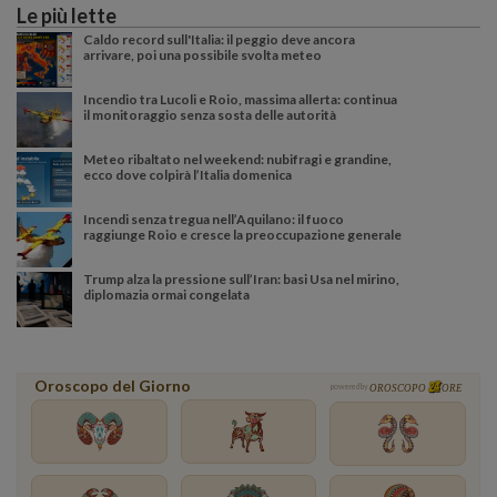
Le più lette
Caldo record sull'Italia: il peggio deve ancora
arrivare, poi una possibile svolta meteo
Incendio tra Lucoli e Roio, massima allerta: continua
il monitoraggio senza sosta delle autorità
Meteo ribaltato nel weekend: nubifragi e grandine,
ecco dove colpirà l’Italia domenica
Incendi senza tregua nell’Aquilano: il fuoco
raggiunge Roio e cresce la preoccupazione generale
Trump alza la pressione sull’Iran: basi Usa nel mirino,
diplomazia ormai congelata
Oroscopo del Giorno
powered by
OROSCOPO
ORE